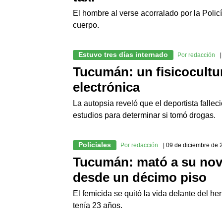
El hombre al verse acorralado por la Policí
cuerpo.
Estuvo tres días internado
Por redacción
Tucumán: un fisicoculturi
electrónica
La autopsia reveló que el deportista fallec
estudios para determinar si tomó drogas.
Policiales
Por redacción
| 09 de diciembre de
Tucumán: mató a su novia
desde un décimo piso
El femicida se quitó la vida delante del he
tenía 23 años.