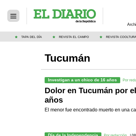
Arch
TAPA DEL DÍA
REVISTA EL CAMPO
REVISTA COOLTUR
Tucumán
Investigan a un chico de 16 años
Por red
Dolor en Tucumán por el
años
El menor fue encontrado muerto en una ca
Día de la Independencia
Por redacción
| 0