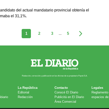
ndidato del actual mandatario provincial obtenía el
umaba el 31,1%.
1
2
3
...
5
Redacción, corrección y publicación en las oficinas de su propietario Payn​é S.A.
La República
Contacto
Legales
Editorial
Conocé El Diario
Reglamento 
biario
Redacción
Publicitá en El Diario
espacios de 
Área Comercial