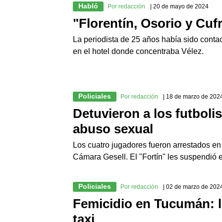
Habló
Por redacción
| 20 de mayo de 2024
"Florentín, Osorio y Cuf
La periodista de 25 años había sido conta
en el hotel donde concentraba Vélez.
Policiales
Por redacción
| 18 de marzo de 202
Detuvieron a los futboli
abuso sexual
Los cuatro jugadores fueron arrestados e
Cámara Gesell. El "Fortín" les suspendió e
Policiales
Por redacción
| 02 de marzo de 202
Femicidio en Tucumán: l
taxi