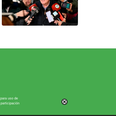
para uso de
participación