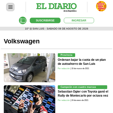
SUSCRIBIRSE
INGRESAR
10°
SAN LUIS - SABADO 08 DE AGOSTO DE 2026
Volkswagen
Provincia
Ordenan bajar la cuota de un plan
de autoahorro de San Luis
Por redacción
| 10 de marzo de 2021
Campeón con cuatro marcas
distintas
Sebastian Ogier con Toyota ganó el
Rally de Montecarlo por octava vez
Por redacción
| 24 de enero de 2021