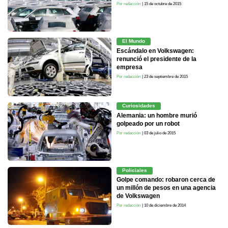
Por redacción
| 15 de octubre de 2015
El Mundo
Escándalo en Volkswagen:
renunció el presidente de la
empresa
Por redacción
| 23 de septiembre de 2015
Curiosidades
Alemania: un hombre murió
golpeado por un robot
Por redacción
| 03 de julio de 2015
Policiales
Golpe comando: robaron cerca de
un millón de pesos en una agencia
de Volkswagen
Por redacción
| 10 de diciembre de 2014