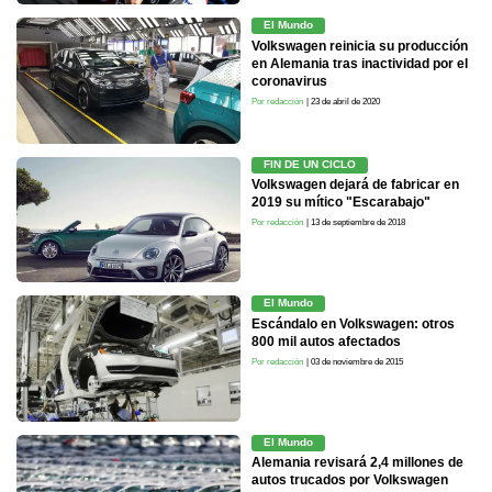
El Mundo
Volkswagen reinicia su producción
en Alemania tras inactividad por el
coronavirus
Por redacción
| 23 de abril de 2020
FIN DE UN CICLO
Volkswagen dejará de fabricar en
2019 su mítico "Escarabajo"
Por redacción
| 13 de septiembre de 2018
El Mundo
Escándalo en Volkswagen: otros
800 mil autos afectados
Por redacción
| 03 de noviembre de 2015
El Mundo
Alemania revisará 2,4 millones de
autos trucados por Volkswagen