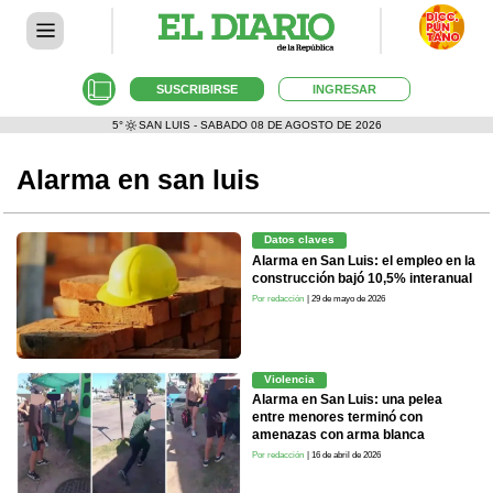
SUSCRIBIRSE
INGRESAR
5°
SAN LUIS - SABADO 08 DE AGOSTO DE 2026
Alarma en san luis
Datos claves
Alarma en San Luis: el empleo en la
construcción bajó 10,5% interanual
Por redacción
| 29 de mayo de 2026
Violencia
Alarma en San Luis: una pelea
entre menores terminó con
amenazas con arma blanca
Por redacción
| 16 de abril de 2026