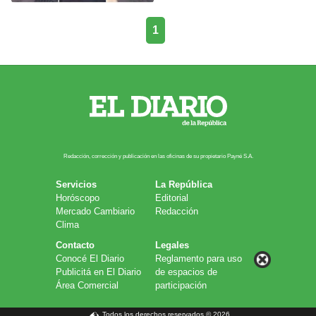
1
Redacción, corrección y publicación en las oficinas de su propietario Payn​é S.A.
Servicios
La República
Horóscopo
Editorial
Mercado Cambiario
Redacción
Clima
Contacto
Legales
Conocé El Diario
Reglamento para uso
Publicitá en El Diario
de espacios de
Área Comercial
participación
Todos los derechos reservados © 2026