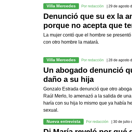
Villa Mercedes
Por redacción
| 29 de agosto 
Denunció que su ex la a
porque no acepta que t
La mujer contó que el hombre se presentó va
con otro hombre la matará.
Villa Mercedes
Por redacción
| 28 de agosto 
Un abogado denunció qu
daño a su hija
Gonzalo Estrada denunció que otro abogad
Raúl Merlo, lo amenazó a la salida de una 
haría con su hija lo mismo que ya había 
sexual.
Nueva entrevista
Por redacción
| 30 de julio
Di María reveló por qué 