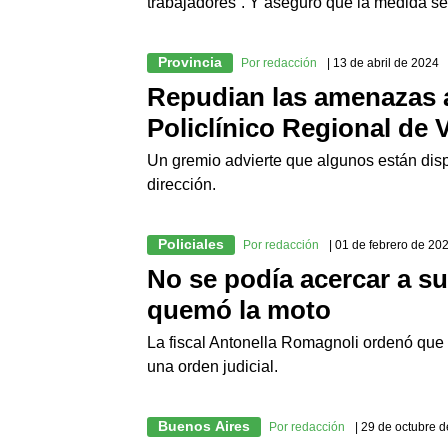
trabajadores”. Y aseguró que la medida se
Provincia
Por redacción
| 13 de abril de 2024
Repudian las amenazas a 
Policlínico Regional de 
Un gremio advierte que algunos están dispu
dirección.
Policiales
Por redacción
| 01 de febrero de 20
No se podía acercar a su
quemó la moto
La fiscal Antonella Romagnoli ordenó que 
una orden judicial.
Buenos Aires
Por redacción
| 29 de octubre 