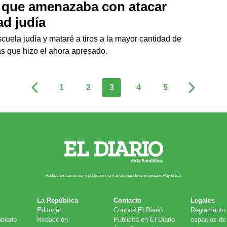
 que amenazaba con atacar
ad judía
scuela judía y mataré a tiros a la mayor cantidad de
s que hizo el ahora apresado.
1
2
3
4
5
Redacción, corrección y publicación en las oficinas de su propietario Payn​é S.A.
La República
Contacto
Legales
Editorial
Conocé El Diario
Reglamento 
biario
Redacción
Publicitá en El Diario
espacios de 