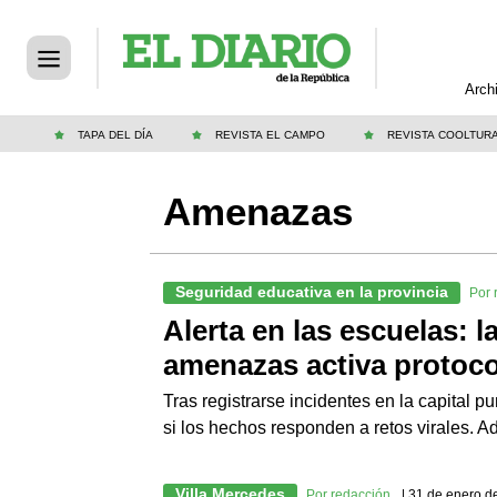
Arch
TAPA DEL DÍA
REVISTA EL CAMPO
REVISTA COOLTUR
Amenazas
Seguridad educativa en la provincia
Por 
Alerta en las escuelas: l
amenazas activa protoc
Tras registrarse incidentes en la capital p
si los hechos responden a retos virales. 
Villa Mercedes
Por redacción
| 31 de enero d