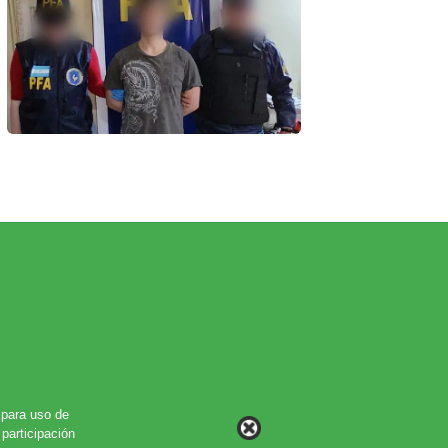
para uso de
participación