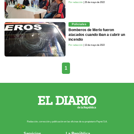
Por redacción
| 26 de mayo de 2022
Policiales
Bomberos de Merlo fueron
atacados cuando iban a cubrir un
incendio
Por redacción
| 13 de mayo de 2022
1
Redacción, corrección y publicación en las oficinas de su propietario Payn​é S.A.
Servicios
La República