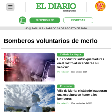
SUSCRIBIRSE
INGRESAR
8°
SAN LUIS - SABADO 08 DE AGOSTO DE 2026
Bomberos voluntarios de merlo
Cañada La Negra
Un conductor sufrió quemaduras
en el rostro al incendiarse su
vehículo
Por redacción
| 06 de junio de 2024
Provincia
Villa de Merlo: el sábado inauguran
una escultura en honor a los
bomberos
Por redacción
| 12 de septiembre de 2023