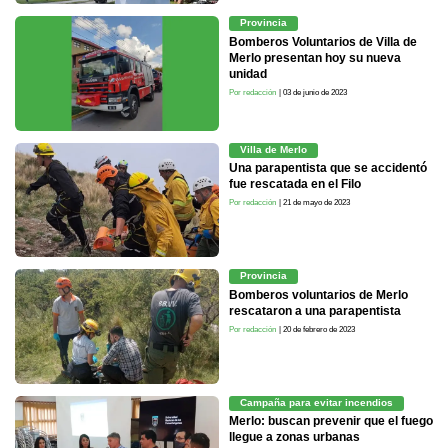
Provincia
Bomberos Voluntarios de Villa de
Merlo presentan hoy su nueva
unidad
Por redacción
| 03 de junio de 2023
Villa de Merlo
Una parapentista que se accidentó
fue rescatada en el Filo
Por redacción
| 21 de mayo de 2023
Provincia
Bomberos voluntarios de Merlo
rescataron a una parapentista
Por redacción
| 20 de febrero de 2023
Campaña para evitar incendios
Merlo: buscan prevenir que el fuego
llegue a zonas urbanas