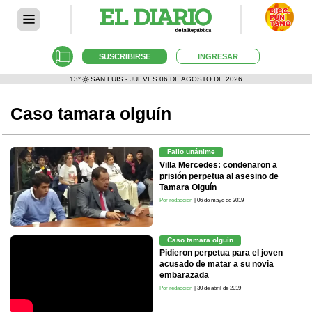
SUSCRIBIRSE
INGRESAR
13°
SAN LUIS - JUEVES 06 DE AGOSTO DE 2026
Caso tamara olguín
Fallo unánime
Villa Mercedes: condenaron a
prisión perpetua al asesino de
Tamara Olguín
Por redacción
| 06 de mayo de 2019
Caso tamara olguín
Pidieron perpetua para el joven
acusado de matar a su novia
embarazada
Por redacción
| 30 de abril de 2019