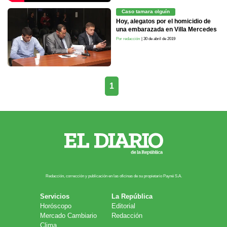
Caso tamara olguín
Hoy, alegatos por el homicidio de
una embarazada en Villa Mercedes
Por redacción
| 30 de abril de 2019
1
Redacción, corrección y publicación en las oficinas de su propietario Payn​é S.A.
Servicios
La República
Horóscopo
Editorial
Mercado Cambiario
Redacción
Clima