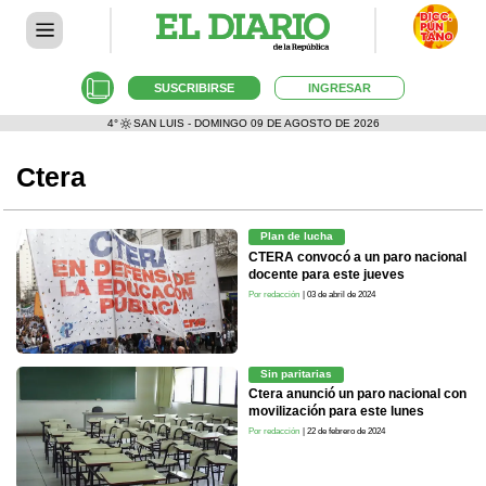
SUSCRIBIRSE
INGRESAR
4°
SAN LUIS - DOMINGO 09 DE AGOSTO DE 2026
Ctera
Plan de lucha
CTERA convocó a un paro nacional
docente para este jueves
Por redacción
| 03 de abril de 2024
Sin paritarias
Ctera anunció un paro nacional con
movilización para este lunes
Por redacción
| 22 de febrero de 2024