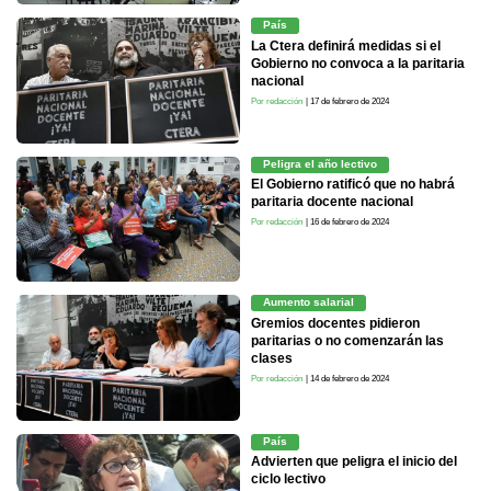
País
La Ctera definirá medidas si el
Gobierno no convoca a la paritaria
nacional
Por redacción
| 17 de febrero de 2024
Peligra el año lectivo
El Gobierno ratificó que no habrá
paritaria docente nacional
Por redacción
| 16 de febrero de 2024
Aumento salarial
Gremios docentes pidieron
paritarias o no comenzarán las
clases
Por redacción
| 14 de febrero de 2024
País
Advierten que peligra el inicio del
ciclo lectivo