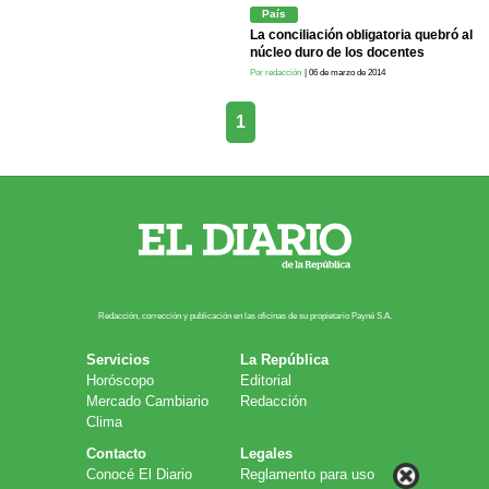
País
La conciliación obligatoria quebró al
núcleo duro de los docentes
Por redacción
| 06 de marzo de 2014
1
Redacción, corrección y publicación en las oficinas de su propietario Payn​é S.A.
Servicios
La República
Horóscopo
Editorial
Mercado Cambiario
Redacción
Clima
Contacto
Legales
Conocé El Diario
Reglamento para uso