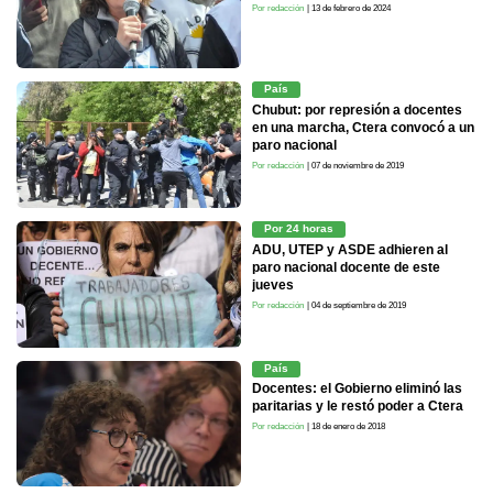
Por redacción
| 13 de febrero de 2024
País
Chubut: por represión a docentes
en una marcha, Ctera convocó a un
paro nacional
Por redacción
| 07 de noviembre de 2019
Por 24 horas
ADU, UTEP y ASDE adhieren al
paro nacional docente de este
jueves
Por redacción
| 04 de septiembre de 2019
País
Docentes: el Gobierno eliminó las
paritarias y le restó poder a Ctera
Por redacción
| 18 de enero de 2018