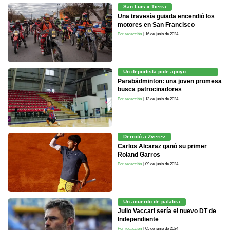
San Luis x Tierra
Una travesía guiada encendió los
motores en San Francisco
Por redacción
| 16 de junio de 2024
Un deportista pide apoyo
económico
Parabádminton: una joven promesa
busca patrocinadores
Por redacción
| 13 de junio de 2024
Derrotó a Zverev
Carlos Alcaraz ganó su primer
Roland Garros
Por redacción
| 09 de junio de 2024
Un acuerdo de palabra
Julio Vaccari sería el nuevo DT de
Independiente
Por redacción
| 05 de junio de 2024