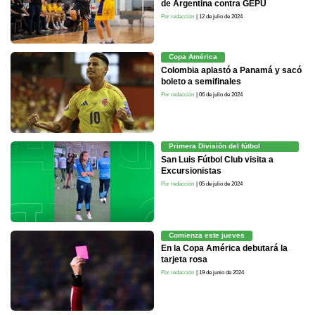
de Argentina contra GEPU
Por redacción
| 12 de julio de 2024
Copa América
Colombia aplastó a Panamá y sacó
boleto a semifinales
Por redacción
| 06 de julio de 2024
Primera División del fútbol
femenino
San Luis Fútbol Club visita a
Excursionistas
Por redacción
| 05 de julio de 2024
Comienza este jueves
En la Copa América debutará la
tarjeta rosa
Por redacción
| 19 de junio de 2024