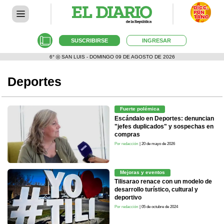
SUSCRIBIRSE
INGRESAR
6°
SAN LUIS - DOMINGO 09 DE AGOSTO DE 2026
Deportes
Fuerte polémica
Escándalo en Deportes: denuncian
"jefes duplicados" y sospechas en
compras
Por redacción
| 20 de mayo de 2026
Mejoras y eventos
Tilisarao renace con un modelo de
desarrollo turístico, cultural y
deportivo
Por redacción
| 05 de octubre de 2024