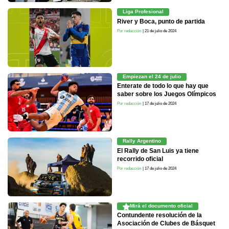
Liga Profesional
River y Boca, punto de partida
Por redacción
| 21 de julio de 2024
Empiezan el 24 de julio
Enterate de todo lo que hay que
saber sobre los Juegos Olímpicos
Por redacción
| 17 de julio de 2024
Rally Argentino
El Rally de San Luis ya tiene
recorrido oficial
Por redacción
| 17 de julio de 2024
Mirá el documento oficial
Contundente resolución de la
Asociación de Clubes de Básquet