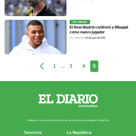
Es oficial
El Real Madrid confirmó a Mbappé
como nuevo jugador
Por redacción
| 03 de junio de 2024
1
...
3
4
5
Redacción, corrección y publicación en las oficinas de su propietario Payn​é S.A.
Servicios
La República