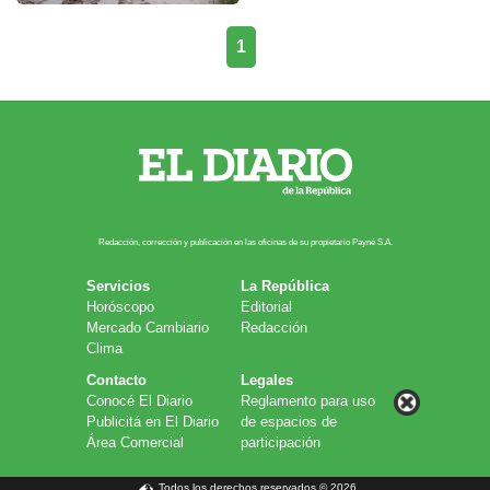
1
Redacción, corrección y publicación en las oficinas de su propietario Payn​é S.A.
Servicios
La República
Horóscopo
Editorial
Mercado Cambiario
Redacción
Clima
Contacto
Legales
Conocé El Diario
Reglamento para uso
Publicitá en El Diario
de espacios de
Área Comercial
participación
Todos los derechos reservados © 2026