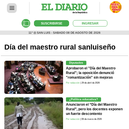
SUSCRIBIRSE
INGRESAR
11°
SAN LUIS - SABADO 08 DE AGOSTO DE 2026
Día del maestro rural sanluiseño
Diputados
Aprobaron el "Día del Maestro
Rural"; la oposición denunció
"romantización" sin mejoras
Por redacción
| 29 de abril de 2026
¿Política educativa?
Anunciaron el “Día del Maestro
Rural”, pero los docentes exponen
un fuerte descontento
Por redacción
| 06 de marzo de 2026