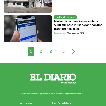
Villa Mercedes
Marketplace: vendió un celular a
$300 mil, pero le "pagaron" con una
transferencia falsa
Por redacción
| 27 de agosto de 2024
1
2
3
...
5
Redacción, corrección y publicación en las oficinas de su propietario Payn​é S.A.
Servicios
La República