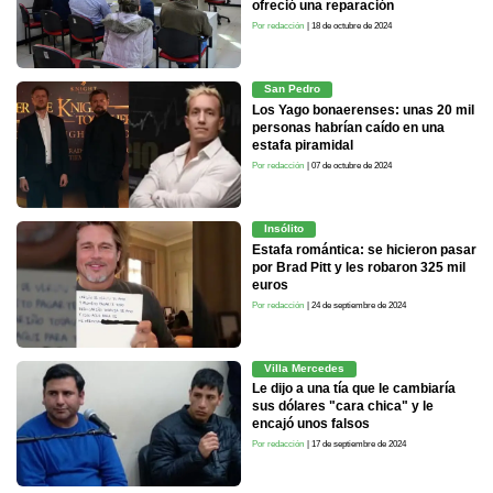
ofreció una reparación
Por redacción
| 18 de octubre de 2024
San Pedro
Los Yago bonaerenses: unas 20 mil
personas habrían caído en una
estafa piramidal
Por redacción
| 07 de octubre de 2024
Insólito
Estafa romántica: se hicieron pasar
por Brad Pitt y les robaron 325 mil
euros
Por redacción
| 24 de septiembre de 2024
Villa Mercedes
Le dijo a una tía que le cambiaría
sus dólares "cara chica" y le
encajó unos falsos
Por redacción
| 17 de septiembre de 2024