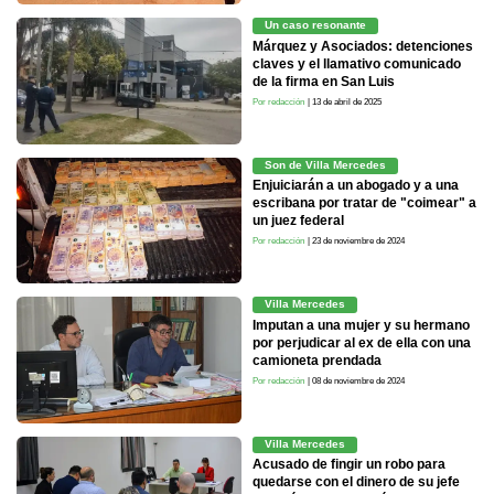
Un caso resonante
Márquez y Asociados: detenciones
claves y el llamativo comunicado
de la firma en San Luis
Por redacción
| 13 de abril de 2025
Son de Villa Mercedes
Enjuiciarán a un abogado y a una
escribana por tratar de "coimear" a
un juez federal
Por redacción
| 23 de noviembre de 2024
Villa Mercedes
Imputan a una mujer y su hermano
por perjudicar al ex de ella con una
camioneta prendada
Por redacción
| 08 de noviembre de 2024
Villa Mercedes
Acusado de fingir un robo para
quedarse con el dinero de su jefe