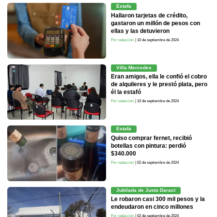
Estafa
Hallaron tarjetas de crédito,
gastaron un millón de pesos con
ellas y las detuvieron
Por redacción
| 10 de septiembre de 2024
Villa Mercedes
Eran amigos, ella le confió el cobro
de alquileres y le prestó plata, pero
él la estafó
Por redacción
| 10 de septiembre de 2024
Estafa
Quiso comprar fernet, recibió
botellas con pintura: perdió
$340.000
Por redacción
| 02 de septiembre de 2024
Jubilada de Justo Daract
Le robaron casi 300 mil pesos y la
endeudaron en cinco millones
Por redacción
| 02 de septiembre de 2024