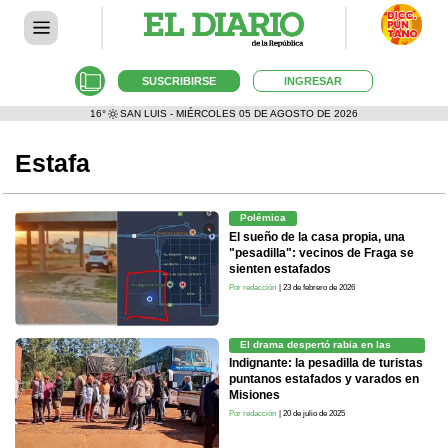
SUSCRIBIRSE
INGRESAR
16°
SAN LUIS - MIÉRCOLES 05 DE AGOSTO DE 2026
Estafa
Polémica
El sueño de la casa propia, una
"pesadilla": vecinos de Fraga se
sienten estafados
Por redacción
| 23 de febrero de 2026
El drama despertó rabia en las
redes
Indignante: la pesadilla de turistas
puntanos estafados y varados en
Misiones
Por redacción
| 20 de julio de 2025