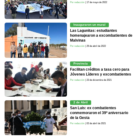
Por redacción
| 17 de mayo de 2022
Inauguraron un mural
Las Lagunitas: estudiantes
homenajearon a excombatientes de
Malvinas
Por redacción
| 29 de abril de 2022
Provincia
Facilitan créditos a tasa cero para
Jóvenes Líderes y excombatientes
Por redacción
| 23 de diciembre de 2021
2 de Abril
San Luis: ex combatientes
conmemoraron el 39º aniversario
de la Gesta
Por redacción
| 02 de abril de 2021