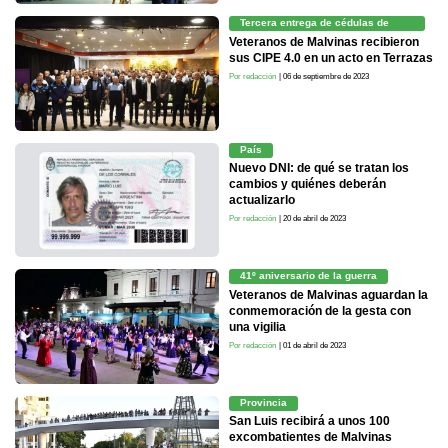
Tercera entrega de cédulas de
identidad
Veteranos de Malvinas recibieron
sus CIPE 4.0 en un acto en Terrazas
Por redacción
| 06 de septiembre de 2023
País
Nuevo DNI: de qué se tratan los
cambios y quiénes deberán
actualizarlo
Por redacción
| 20 de abril de 2023
41º aniversario de la guerra
Veteranos de Malvinas aguardan la
conmemoración de la gesta con
una vigilia
Por redacción
| 01 de abril de 2023
Provincia
San Luis recibirá a unos 100
excombatientes de Malvinas