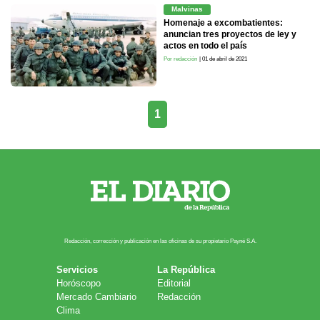
Malvinas
Homenaje a excombatientes:
anuncian tres proyectos de ley y
actos en todo el país
Por redacción
| 01 de abril de 2021
1
Redacción, corrección y publicación en las oficinas de su propietario Payn​é S.A.
Servicios
La República
Horóscopo
Editorial
Mercado Cambiario
Redacción
Clima