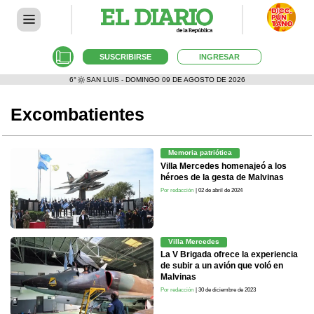
SUSCRIBIRSE
INGRESAR
6°
SAN LUIS - DOMINGO 09 DE AGOSTO DE 2026
Excombatientes
Memoria patriótica
Villa Mercedes homenajeó a los
héroes de la gesta de Malvinas
Por redacción
| 02 de abril de 2024
Villa Mercedes
La V Brigada ofrece la experiencia
de subir a un avión que voló en
Malvinas
Por redacción
| 30 de diciembre de 2023