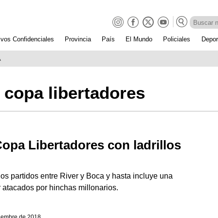
ivos Confidenciales
Provincia
País
El Mundo
Policiales
Depor
A
 copa libertadores
Copa Libertadores con ladrillos
dos partidos entre River y Boca y hasta incluye una
 atacados por hinchas millonarios.
ciembre de 2018