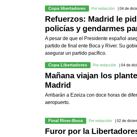
Copa libertadores
Por redacción
| 04 de dic
Refuerzos: Madrid le pid
policías y gendarmes par
A pesar de que el Presidente español aseg
partido de final ente Boca y River. Su gob
asegurar un partido pacífico.
Copa Libertadores
Por redacción
| 04 de di
Mañana viajan los plant
Madrid
Arribarán a Ezeiza con doce horas de difer
aeropuerto.
Final River-Boca
Por redacción
| 02 de dici
Furor por la Libertadore