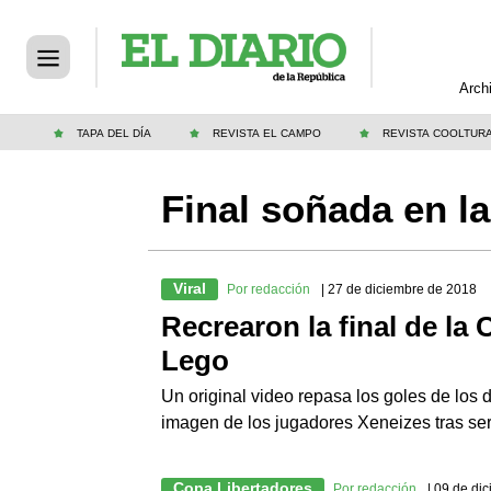
Arch
TAPA DEL DÍA
REVISTA EL CAMPO
REVISTA COOLTUR
Final soñada en la
Viral
Por redacción
| 27 de diciembre de 2018
Recrearon la final de la 
Lego
Un original video repasa los goles de los 
imagen de los jugadores Xeneizes tras ser
Copa Libertadores
Por redacción
| 09 de di