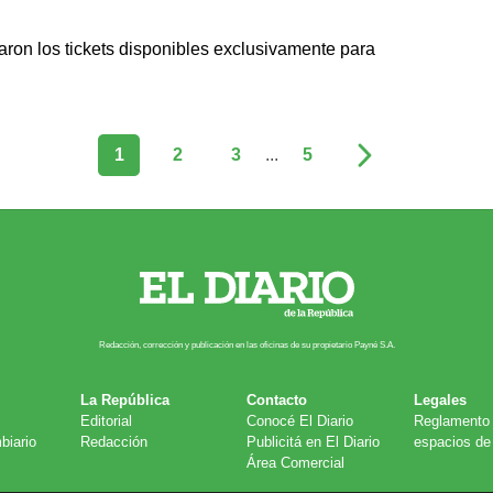
aron los tickets disponibles exclusivamente para
1
2
3
...
5
Redacción, corrección y publicación en las oficinas de su propietario Payn​é S.A.
La República
Contacto
Legales
Editorial
Conocé El Diario
Reglamento 
biario
Redacción
Publicitá en El Diario
espacios de 
Área Comercial