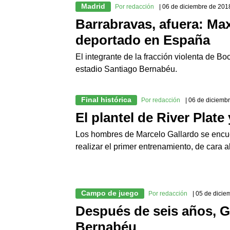
Madrid
Por redacción
| 06 de diciembre de 201
Barrabravas, afuera: Ma
deportado en España
El integrante de la fracción violenta de Boca
estadio Santiago Bernabéu.
Final histórica
Por redacción
| 06 de diciemb
El plantel de River Plat
Los hombres de Marcelo Gallardo se encue
realizar el primer entrenamiento, de cara 
Campo de juego
Por redacción
| 05 de dici
Después de seis años, G
Bernabéu