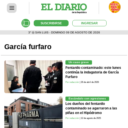
SUSCRIBIRSE
INGRESAR
3°
SAN LUIS - DOMINGO 09 DE AGOSTO DE 2026
García furfaro
Un caso grave
Fentanilo contaminado: este lunes
continúa la indagatoria de García
Furfaro
Por redacción
| 26 de abril de 2026
Escándalo con agresiones
Los dueños del fentanilo
contaminado se agarraron a las
piñas en el Hipódromo
Por redacción
| 12 de agosto de 2025