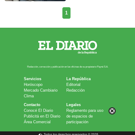
1
Redacción, corrección y publicación en las oficinas de su propietario Payn​é S.A.
Servicios
La República
Horóscopo
Editorial
Mercado Cambiario
Redacción
Clima
Contacto
Legales
Conocé El Diario
Reglamento para uso
Publicitá en El Diario
de espacios de
Área Comercial
participación
Todos los derechos reservados © 2026