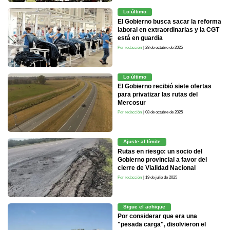
Lo último
El Gobierno busca sacar la reforma
laboral en extraordinarias y la CGT
está en guardia
Por redacción
| 28 de octubre de 2025
Lo último
El Gobierno recibió siete ofertas
para privatizar las rutas del
Mercosur
Por redacción
| 08 de octubre de 2025
Ajuste al límite
Rutas en riesgo: un socio del
Gobierno provincial a favor del
cierre de Vialidad Nacional
Por redacción
| 19 de julio de 2025
Sigue el achique
Por considerar que era una
"pesada carga", disolvieron el