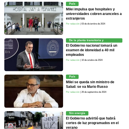
País
Milei impulsa que hospitales y
universidades cobren aranceles a
extranjeros
Por redacción
| 03 de diciembre de 2024
De la planta transitoria y
contratados
El Gobierno nacional tomará un
examen de idoneidad a 40 mil
empleados
Por redacción
| 10 de octubre de 2024
País
Milei se queda sin ministro de
Salud: se va Mario Russo
Por redacción
| 26 de septiembre de 2024
Sin energía
El Gobierno advirtió que habrá
cortes de luz programados en el
verano