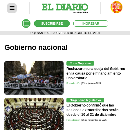
SUSCRIBIRSE
INGRESAR
9°
SAN LUIS - JUEVES 06 DE AGOSTO DE 2026
Gobierno nacional
Corte Suprema
Rechazaron una queja del Gobierno
en la causa por el financiamiento
universitario
Por redacción
| 25 de junio de 2026
"Urgencia" legislativa
El Gobierno confirmó que las
sesiones extraordinarias serán
desde el 10 al 31 de diciembre
Por redacción
| 05 de noviembre de 2025