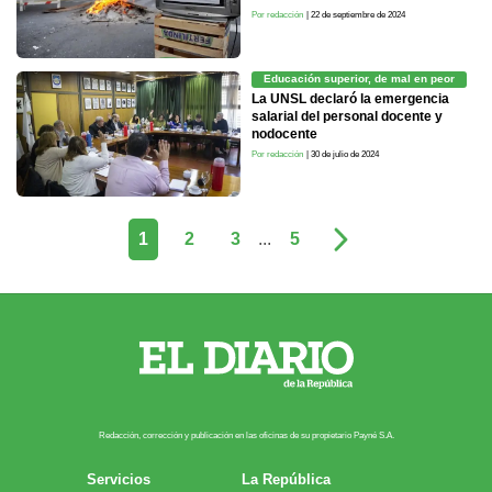
Por redacción
| 22 de septiembre de 2024
Educación superior, de mal en peor
La UNSL declaró la emergencia
salarial del personal docente y
nodocente
Por redacción
| 30 de julio de 2024
1
2
3
...
5
Redacción, corrección y publicación en las oficinas de su propietario Payn​é S.A.
Servicios
La República