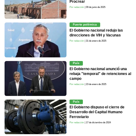
Procrear
Por redacción
| 09 de junio de 2025
Fuerte polémica
El Gobierno nacional redujo las
direcciones de VIH y Vacunas
Por redacción
| 31 de enero de 2025
País
El Gobierno nacional anunció una
rebaja "temporal" de retenciones al
campo
Por redacción
| 23 de enero de 2025
País
El Gobierno dispuso el cierre de
Desarrollo del Capital Humano
Ferroviario
Por redacción
| 17 de diciembre de 2024