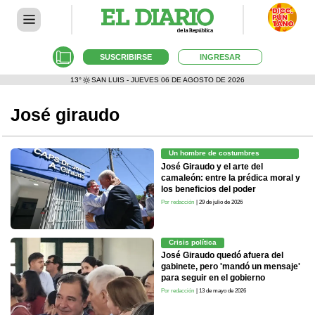
SUSCRIBIRSE
INGRESAR
13°
SAN LUIS - JUEVES 06 DE AGOSTO DE 2026
José giraudo
Un hombre de costumbres
acrobáticas
José Giraudo y el arte del
camaleón: entre la prédica moral y
los beneficios del poder
Por redacción
| 29 de julio de 2026
Crisis política
José Giraudo quedó afuera del
gabinete, pero 'mandó un mensaje'
para seguir en el gobierno
Por redacción
| 13 de mayo de 2026