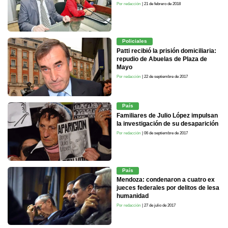
Por redacción
| 21 de febrero de 2018
Policiales
Patti recibió la prisión domiciliaria:
repudio de Abuelas de Plaza de
Mayo
Por redacción
| 22 de septiembre de 2017
País
Familiares de Julio López impulsan
la investigación de su desaparición
Por redacción
| 06 de septiembre de 2017
País
Mendoza: condenaron a cuatro ex
jueces federales por delitos de lesa
humanidad
Por redacción
| 27 de julio de 2017