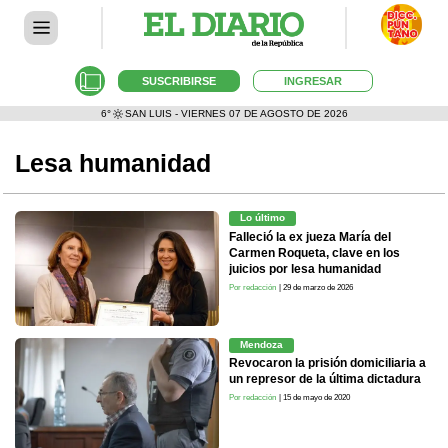
SUSCRIBIRSE
INGRESAR
6°
SAN LUIS - VIERNES 07 DE AGOSTO DE 2026
Lesa humanidad
Lo último
Falleció la ex jueza María del
Carmen Roqueta, clave en los
juicios por lesa humanidad
Por redacción
| 29 de marzo de 2026
Mendoza
Revocaron la prisión domiciliaria a
un represor de la última dictadura
Por redacción
| 15 de mayo de 2020