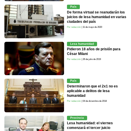
País
De forma virtual se reanudarán los
juicios de lesa humanidad en varias
ciudades del país
Por redacción
| 11 de mayo de 2020
Lesa humanidad
Pidieron 18 años de prisión para
César Milani
Por redacción
| 26 de julio de 2019
País
Determinaron que el 2x1 no es
aplicable a delitos de lesa
humanidad
Por redacción
| 04 de diciembre de 2018
Provincia
Lesa humanidad: el viernes
comenzará el tercer juicio