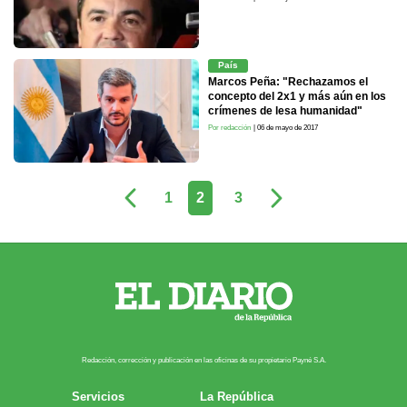
País
Marcos Peña: "Rechazamos el
concepto del 2x1 y más aún en los
crímenes de lesa humanidad"
Por redacción
| 06 de mayo de 2017
1
2
3
Redacción, corrección y publicación en las oficinas de su propietario Payn​é S.A.
Servicios
La República