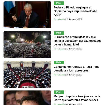
País
Federico Pinedo negó que el
Gobierno haya impulsado el fallo
“2x1”
Por redacción
| 13 de mayo de 2017
País
El Gobierno promulgó la ley que
limita la aplicación del 2x1 en casos
de lesa humanidad
Por redacción
| 12 de mayo de 2017
País
Contundente rechazo al "2x1" que
beneficia a los represores
Por redacción
| 10 de mayo de 2017
País
Marijuan imputó a tres jueces de la
Corte que votaron a favor del 2x1
Por redacción
| 09 de mayo de 2017