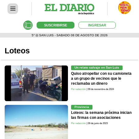
SUSCRIBIRSE
INGRESAR
5°
SAN LUIS - SABADO 08 DE AGOSTO DE 2026
Loteos
Un relato salvaje en San Luis
Quiso atropellar con su camioneta
a un grupo de vecinos que le
reclamaba un dinero
Por redacción
| 09 de noviembre de 2024
Provincia
Loteos: la semana próxima inician
las firmas con asociaciones
Por redacción
| 06 de junio de 2023