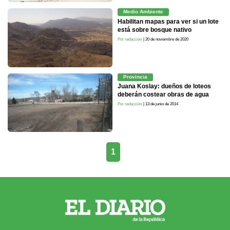
Medio Ambiente
Habilitan mapas para ver si un lote
está sobre bosque nativo
Por redacción
| 20 de noviembre de 2020
Provincia
Juana Koslay: dueños de loteos
deberán costear obras de agua
Por redacción
| 13 de junio de 2014
1