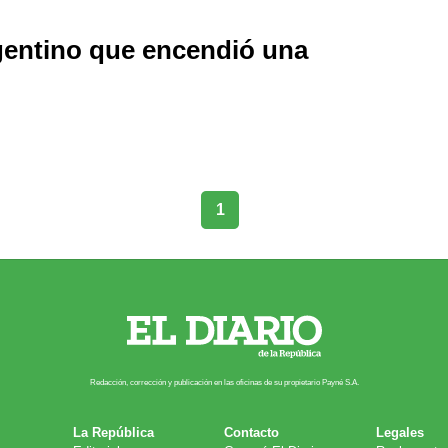
entino que encendió una
1
Redacción, corrección y publicación en las oficinas de su propietario Payn​é S.A.
La República
Contacto
Legales