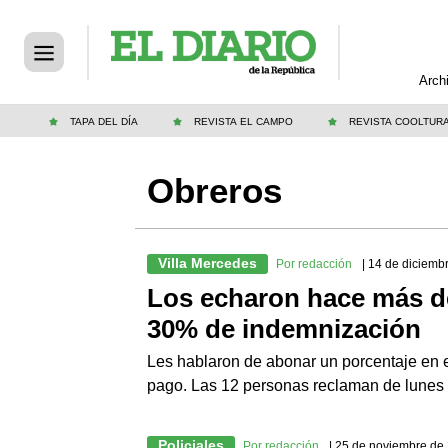
Arch
TAPA DEL DÍA
REVISTA EL CAMPO
REVISTA COOLTUR
Obreros
Villa Mercedes
Por redacción
| 14 de diciemb
Los echaron hace más de
30% de indemnización
Les hablaron de abonar un porcentaje en ef
pago. Las 12 personas reclaman de lunes a
Policiales
Por redacción
| 25 de noviembre de