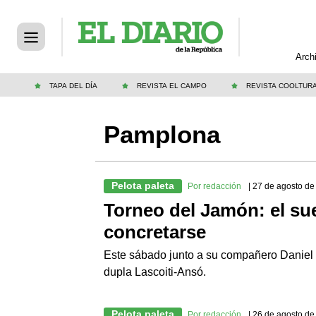
Arch
TAPA DEL DÍA
REVISTA EL CAMPO
REVISTA COOLTUR
Pamplona
Pelota paleta
Por redacción
| 27 de agosto d
Torneo del Jamón: el su
concretarse
Este sábado junto a su compañero Daniel B
dupla Lascoiti-Ansó.
Pelota paleta
Por redacción
| 26 de agosto d