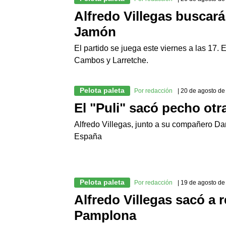
Alfredo Villegas buscará 
Jamón
El partido se juega este viernes a las 17. 
Cambos y Larretche.
Pelota paleta
Por redacción
| 20 de agosto d
El "Puli" sacó pecho ot
Alfredo Villegas, junto a su compañero Dani
España
Pelota paleta
Por redacción
| 19 de agosto d
Alfredo Villegas sacó a r
Pamplona