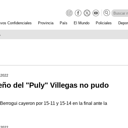
ivos Confidenciales
Provincia
País
El Mundo
Policiales
Depor
A
e 2022
eño del "Puly" Villegas no pudo
errogui cayeron por 15-11 y 15-14 en la final ante la
e 2022