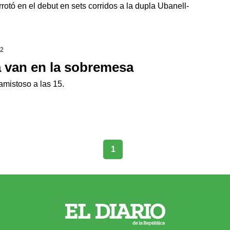
otó en el debut en sets corridos a la dupla Ubanell-
22
a van en la sobremesa
mistoso a las 15.
1