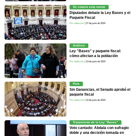
Se votaría esta noche
Diputados debate la Ley Bases y el
Paquete Fiscal
Por redacción
| 27 de junio de 2024
Análisis
Ley "Bases" y paquete fiscal:
cómo afectan a la población
Por redacción
| 13 de junio de 2024
País
Sin Ganancias, el Senado aprobó el
paquete fiscal
Por redacción
| 13 de junio de 2024
Tratamiento de la Ley “Bases”
Voto cantado: Abdala con sufragio
doble y una decisión tomada en