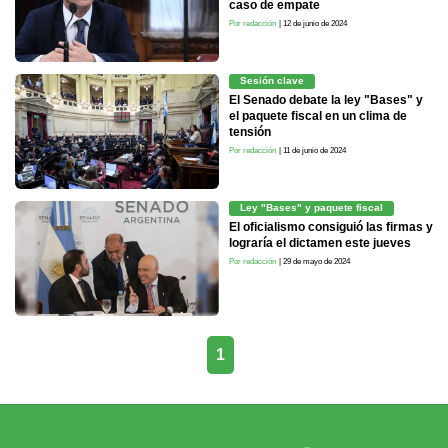
caso de empate
Por redacción
| 12 de junio de 2024
Sesión clave
El Senado debate la ley "Bases" y
el paquete fiscal en un clima de
tensión
Por redacción
| 11 de junio de 2024
Ley "Bases" y paquete fiscal
El oficialismo consiguió las firmas y
lograría el dictamen este jueves
Por redacción
| 29 de mayo de 2024
1