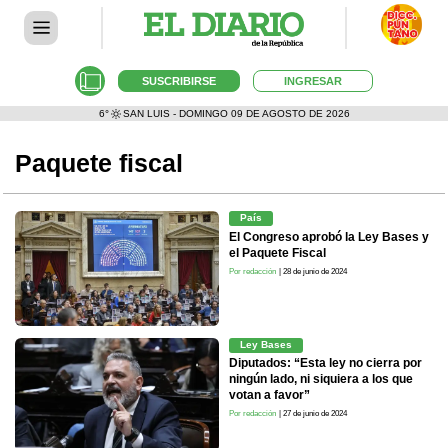
SUSCRIBIRSE
INGRESAR
6°
SAN LUIS - DOMINGO 09 DE AGOSTO DE 2026
Paquete fiscal
País
El Congreso aprobó la Ley Bases y
el Paquete Fiscal
Por redacción
| 28 de junio de 2024
Ley Bases
Diputados: “Esta ley no cierra por
ningún lado, ni siquiera a los que
votan a favor”
Por redacción
| 27 de junio de 2024