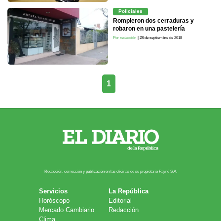
Policiales
Rompieron dos cerraduras y
robaron en una pastelería
Por redacción
| 28 de septiembre de 2018
1
Redacción, corrección y publicación en las oficinas de su propietario Payn​é S.A.
Servicios
La República
Horóscopo
Editorial
Mercado Cambiario
Redacción
Clima