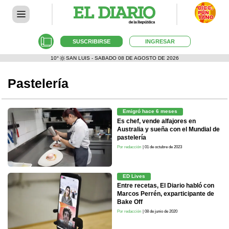
SUSCRIBIRSE
INGRESAR
10°
SAN LUIS - SABADO 08 DE AGOSTO DE 2026
Pastelería
Emigró hace 6 meses
Es chef, vende alfajores en
Australia y sueña con el Mundial de
pastelería
Por redacción
| 01 de octubre de 2023
ED Lives
Entre recetas, El Diario habló con
Marcos Perrén, exparticipante de
Bake Off
Por redacción
| 08 de junio de 2020