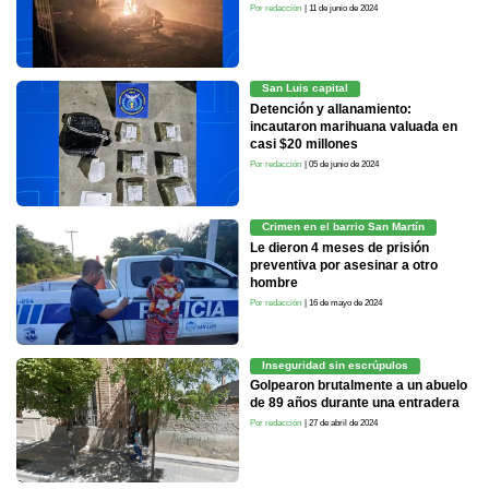
Por redacción
| 11 de junio de 2024
San Luis capital
Detención y allanamiento:
incautaron marihuana valuada en
casi $20 millones
Por redacción
| 05 de junio de 2024
Crimen en el barrio San Martín
Le dieron 4 meses de prisión
preventiva por asesinar a otro
hombre
Por redacción
| 16 de mayo de 2024
Inseguridad sin escrúpulos
Golpearon brutalmente a un abuelo
de 89 años durante una entradera
Por redacción
| 27 de abril de 2024