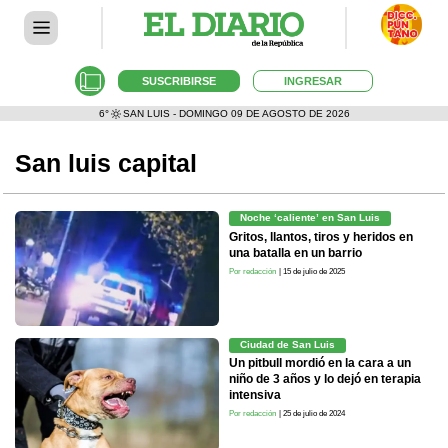
SUSCRIBIRSE
INGRESAR
6°
SAN LUIS - DOMINGO 09 DE AGOSTO DE 2026
San luis capital
Noche ‘caliente’ en San Luis
Gritos, llantos, tiros y heridos en
una batalla en un barrio
Por redacción
| 15 de julio de 2025
Ciudad de San Luis
Un pitbull mordió en la cara a un
niño de 3 años y lo dejó en terapia
intensiva
Por redacción
| 25 de julio de 2024