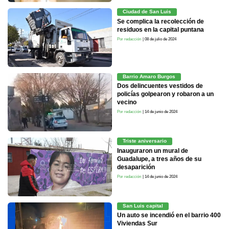
Ciudad de San Luis
Se complica la recolección de
residuos en la capital puntana
Por redacción
| 08 de julio de 2024
Barrio Amaro Burgos
Dos delincuentes vestidos de
policías golpearon y robaron a un
vecino
Por redacción
| 14 de junio de 2024
Triste aniversario
Inauguraron un mural de
Guadalupe, a tres años de su
desaparición
Por redacción
| 14 de junio de 2024
San Luis capital
Un auto se incendió en el barrio 400
Viviendas Sur