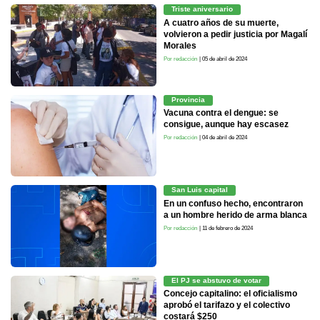
Triste aniversario
A cuatro años de su muerte,
volvieron a pedir justicia por Magalí
Morales
Por redacción
| 05 de abril de 2024
Provincia
Vacuna contra el dengue: se
consigue, aunque hay escasez
Por redacción
| 04 de abril de 2024
San Luis capital
En un confuso hecho, encontraron
a un hombre herido de arma blanca
Por redacción
| 11 de febrero de 2024
El PJ se abstuvo de votar
Concejo capitalino: el oficialismo
aprobó el tarifazo y el colectivo
costará $250