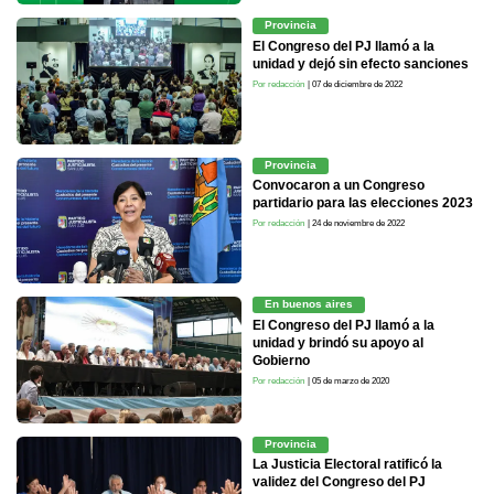
Provincia
El Congreso del PJ llamó a la
unidad y dejó sin efecto sanciones
Por redacción
| 07 de diciembre de 2022
Provincia
Convocaron a un Congreso
partidario para las elecciones 2023
Por redacción
| 24 de noviembre de 2022
En buenos aires
El Congreso del PJ llamó a la
unidad y brindó su apoyo al
Gobierno
Por redacción
| 05 de marzo de 2020
Provincia
La Justicia Electoral ratificó la
validez del Congreso del PJ