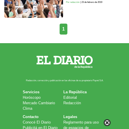
Por redacción
| 23 de febrero de 2019
1
Redacción, corrección y publicación en las oficinas de su propietario Payn​é S.A.
Servicios
La República
Horóscopo
Editorial
Mercado Cambiario
Redacción
Clima
Contacto
Legales
Conocé El Diario
Reglamento para uso
Publicitá en El Diario
de espacios de