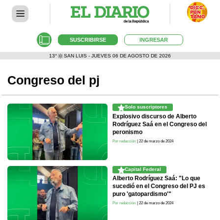
SUSCRIBIRSE
INGRESAR
13°
SAN LUIS - JUEVES 06 DE AGOSTO DE 2026
Congreso del pj
Solo suscriptores
Explosivo discurso de Alberto
Rodríguez Saá en el Congreso del
peronismo
Por redacción
| 22 de marzo de 2024
Capital Federal
Alberto Rodríguez Saá: "Lo que
sucedió en el Congreso del PJ es
puro 'gatopardismo'"
Por redacción
| 22 de marzo de 2024