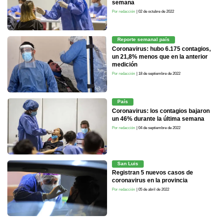
semana
Por redacción
| 02 de octubre de 2022
Reporte semanal país
Coronavirus: hubo 6.175 contagios,
un 21,8% menos que en la anterior
medición
Por redacción
| 18 de septiembre de 2022
País
Coronavirus: los contagios bajaron
un 46% durante la última semana
Por redacción
| 04 de septiembre de 2022
San Luis
Registran 5 nuevos casos de
coronavirus en la provincia
Por redacción
| 05 de abril de 2022