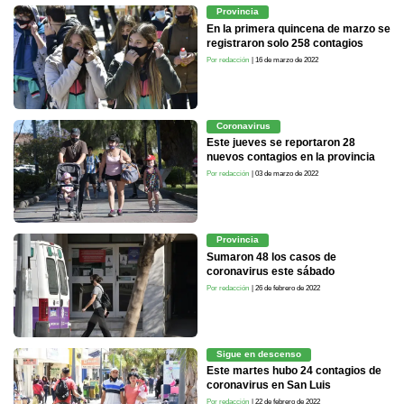
Provincia
En la primera quincena de marzo se
registraron solo 258 contagios
Por redacción
| 16 de marzo de 2022
Coronavirus
Este jueves se reportaron 28
nuevos contagios en la provincia
Por redacción
| 03 de marzo de 2022
Provincia
Sumaron 48 los casos de
coronavirus este sábado
Por redacción
| 26 de febrero de 2022
Sigue en descenso
Este martes hubo 24 contagios de
coronavirus en San Luis
Por redacción
| 22 de febrero de 2022