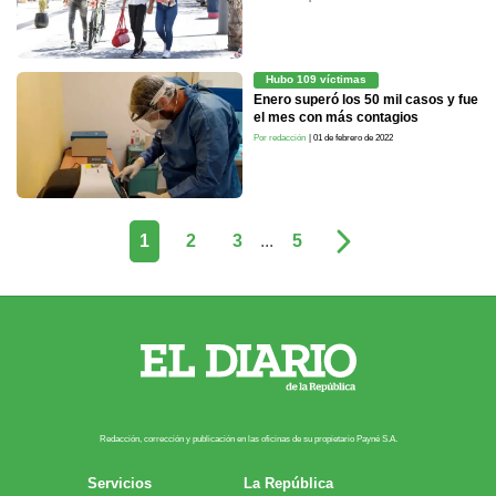
Hubo 109 víctimas
Enero superó los 50 mil casos y fue
el mes con más contagios
Por redacción
| 01 de febrero de 2022
1
2
3
...
5
Redacción, corrección y publicación en las oficinas de su propietario Payn​é S.A.
Servicios
La República