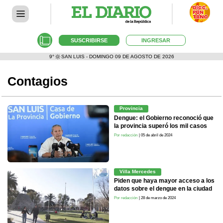
SUSCRIBIRSE
INGRESAR
9°
SAN LUIS - DOMINGO 09 DE AGOSTO DE 2026
Contagios
Provincia
Dengue: el Gobierno reconoció que
la provincia superó los mil casos
Por redacción
| 05 de abril de 2024
Villa Mercedes
Piden que haya mayor acceso a los
datos sobre el dengue en la ciudad
Por redacción
| 28 de marzo de 2024