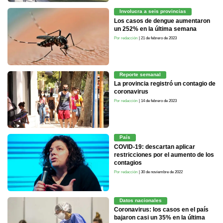
Involucra a seis provincias
Los casos de dengue aumentaron
un 252% en la última semana
Por redacción
| 21 de febrero de 2023
Reporte semanal
La provincia registró un contagio de
coronavirus
Por redacción
| 14 de febrero de 2023
País
COVID-19: descartan aplicar
restricciones por el aumento de los
contagios
Por redacción
| 30 de noviembre de 2022
Datos nacionales
Coronavirus: los casos en el país
bajaron casi un 35% en la última