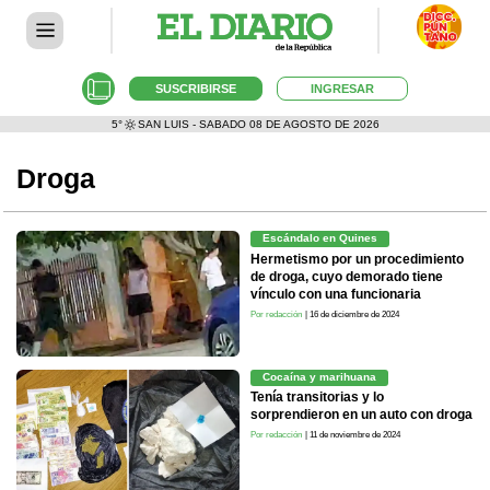
SUSCRIBIRSE
INGRESAR
5°
SAN LUIS - SABADO 08 DE AGOSTO DE 2026
Droga
Escándalo en Quines
Hermetismo por un procedimiento
de droga, cuyo demorado tiene
vínculo con una funcionaria
Por redacción
| 16 de diciembre de 2024
Cocaína y marihuana
Tenía transitorias y lo
sorprendieron en un auto con droga
Por redacción
| 11 de noviembre de 2024