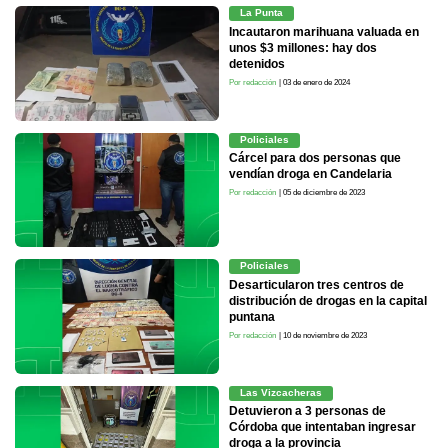
La Punta
Incautaron marihuana valuada en
unos $3 millones: hay dos
detenidos
Por redacción
| 03 de enero de 2024
Policiales
Cárcel para dos personas que
vendían droga en Candelaria
Por redacción
| 05 de diciembre de 2023
Policiales
Desarticularon tres centros de
distribución de drogas en la capital
puntana
Por redacción
| 10 de noviembre de 2023
Las Vizcacheras
Detuvieron a 3 personas de
Córdoba que intentaban ingresar
droga a la provincia