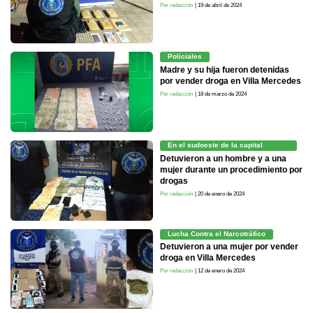
Por redacción
| 19 de abril de 2024
Policiales
Madre y su hija fueron detenidas
por vender droga en Villa Mercedes
Por redacción
| 18 de marzo de 2024
En el sudoeste de la capital
puntana
Detuvieron a un hombre y a una
mujer durante un procedimiento por
drogas
Por redacción
| 20 de enero de 2024
Lucha Contra el Narcotráfico
Detuvieron a una mujer por vender
droga en Villa Mercedes
Por redacción
| 12 de enero de 2024