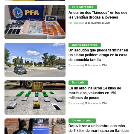
Villa Mercedes
Anularon dos "kioscos" en los que
les vendían drogas a jóvenes
Por redacción
| 05 de noviembre de 2024
Buena Esperanza
Un sacudón que puede terminar en
un sismo político: droga en la casa
de conocida familia
Por redacción
| 12 de octubre de 2024
San Luis
En un auto, hallaron 14 kilos de
marihuana, valuados en 150
millones de pesos
Por redacción
| 02 de octubre de 2024
Iba en un auto
Detuvieron a un hombre con más
de 6 kilos de marihuana en San Luis