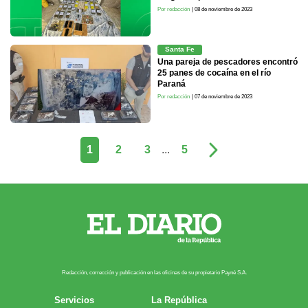
Por redacción
| 08 de noviembre de 2023
Santa Fe
Una pareja de pescadores encontró
25 panes de cocaína en el río
Paraná
Por redacción
| 07 de noviembre de 2023
1
2
3
...
5
Redacción, corrección y publicación en las oficinas de su propietario Payn​é S.A.
Servicios
La República