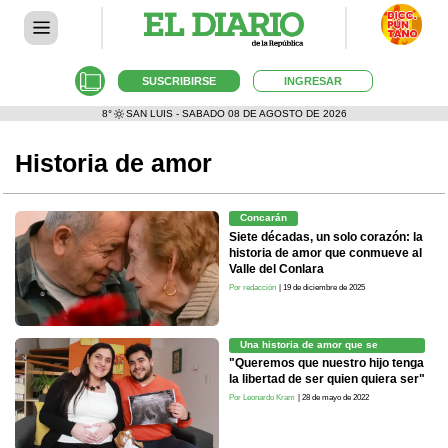
SUSCRIBIRSE
INGRESAR
8°
SAN LUIS - SABADO 08 DE AGOSTO DE 2026
Historia de amor
Concarán
Siete décadas, un solo corazón: la
historia de amor que conmueve al
Valle del Conlara
Por redacción
| 19 de diciembre de 2025
Una historia de amor que se
multiplica
"Queremos que nuestro hijo tenga
la libertad de ser quien quiera ser"
Por Leonardo Kram
| 28 de mayo de 2022