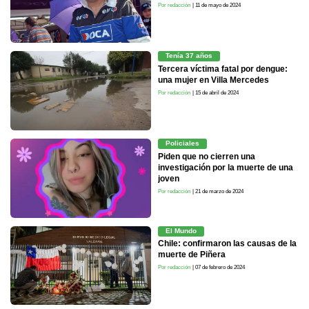
Por redacción
| 11 de mayo de 2024
Tenía 37 años
Tercera víctima fatal por dengue:
una mujer en Villa Mercedes
Por redacción
| 15 de abril de 2024
Policiales
Piden que no cierren una
investigación por la muerte de una
joven
Por redacción
| 21 de marzo de 2024
El Mundo
Chile: confirmaron las causas de la
muerte de Piñera
Por redacción
| 07 de febrero de 2024