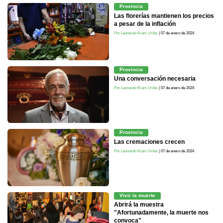
Provincia
Las florerías mantienen los precios
a pesar de la inflación
Por Leonardo Kram Uribe
| 07 de enero de 2024
Provincia
Una conversación necesaria
Por Leonardo Kram Uribe
| 07 de enero de 2024
Provincia
Las cremaciones crecen
Por Leonardo Kram Uribe
| 07 de enero de 2024
Vivir la muerte
Abrirá la muestra
"Afortunadamente, la muerte nos
convoca"