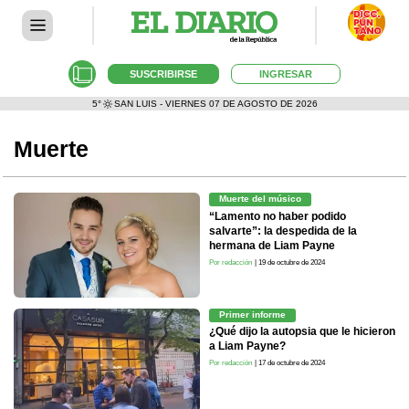
SUSCRIBIRSE
INGRESAR
5°
SAN LUIS - VIERNES 07 DE AGOSTO DE 2026
Muerte
Muerte del músico
“Lamento no haber podido
salvarte”: la despedida de la
hermana de Liam Payne
Por redacción
| 19 de octubre de 2024
Primer informe
¿Qué dijo la autopsia que le hicieron
a Liam Payne?
Por redacción
| 17 de octubre de 2024