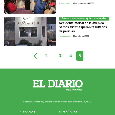
Por redacción
| 04 de noviembre de 2023
Buscan esclarecer quién manejaba
Accidente mortal en la avenida
Santos Ortiz: esperan resultados
de pericias
Por redacción
| 30 de julio de 2023
1
...
3
4
5
Redacción, corrección y publicación en las oficinas de su propietario Payn​é S.A.
Servicios
La República