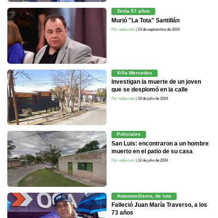
Tenía 57 años
Murió "La Tota" Santillán
Por redacción
| 23 de septiembre de 2024
Villa Mercedes
Investigan la muerte de un joven
que se desplomó en la calle
Por redacción
| 19 de julio de 2024
Policiales
San Luis: encontraron a un hombre
muerto en el patio de su casa
Por redacción
| 12 de julio de 2024
Automovilismo, de luto
Falleció Juan María Traverso, a los
73 años