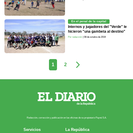
En el penal de la capital
Internos y jugadores del "Verde" le
hicieron "una gambeta al destino"
Por redacción
| 08 de octubre de 2019
1
2
Redacción, corrección y publicación en las oficinas de su propietario Payn​é S.A.
Servicios
La República