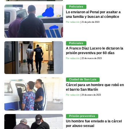
Policiales
Lo enviaron al Penal por asaltar a
una familia y buscan al cómplice
Por redacción
| 21 de julio de 2023
Policiales
A Franco Díaz Lucero le dictaron la
prisión preventiva por 60 días
Por redacción
| 22 de marzo de 2023
Ciudad de San Luis
Cárcel para un hombre que robó en
el barrio San Martín
Por redacción
| 24 de enero de 2023
Prisión preventiva
Un hombre fue enviado a la cárcel
por abuso sexual