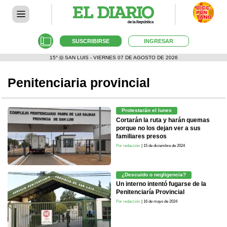
SUSCRIBIRSE
INGRESAR
15°
SAN LUIS - VIERNES 07 DE AGOSTO DE 2026
Penitenciaria provincial
Protestarán el lunes
Cortarán la ruta y harán quemas
porque no los dejan ver a sus
familiares presos
Por redacción
| 15 de diciembre de 2024
¿Descuido o negligencia?
Un interno intentó fugarse de la
Penitenciaría Provincial
Por redacción
| 16 de mayo de 2024