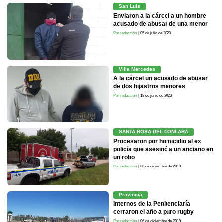
San Luis
Enviaron a la cárcel a un hombre
acusado de abusar de una menor
Por redacción
| 05 de julio de 2020
Villa Mercedes
A la cárcel un acusado de abusar
de dos hijastros menores
Por redacción
| 18 de junio de 2020
SANTA ROSA DEL CONLARA
Procesaron por homicidio al ex
policía que asesinó a un anciano en
un robo
Por redacción
| 06 de diciembre de 2019
Provincia
Internos de la Penitenciaría
cerraron el año a puro rugby
Por redacción
| 06 de diciembre de 2019