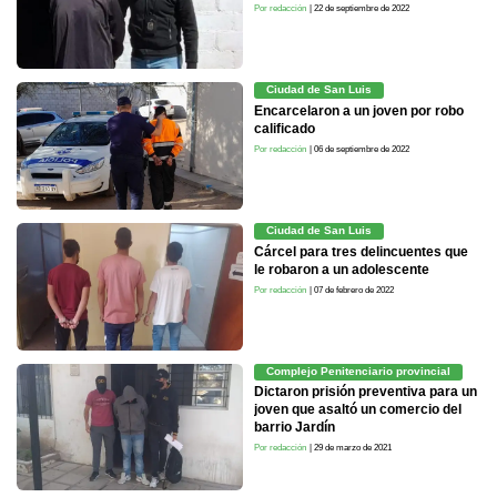
Por redacción
| 22 de septiembre de 2022
Ciudad de San Luis
Encarcelaron a un joven por robo
calificado
Por redacción
| 06 de septiembre de 2022
Ciudad de San Luis
Cárcel para tres delincuentes que
le robaron a un adolescente
Por redacción
| 07 de febrero de 2022
Complejo Penitenciario provincial
Dictaron prisión preventiva para un
joven que asaltó un comercio del
barrio Jardín
Por redacción
| 29 de marzo de 2021