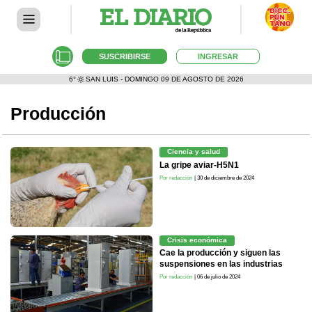
SUSCRIBIRSE
INGRESAR
6°
SAN LUIS - DOMINGO 09 DE AGOSTO DE 2026
Producción
Ciencia y salud
La gripe aviar-H5N1
Por redacción
| 30 de diciembre de 2024
Crisis económica
Cae la producción y siguen las
suspensiones en las industrias
Por redacción
| 06 de julio de 2024