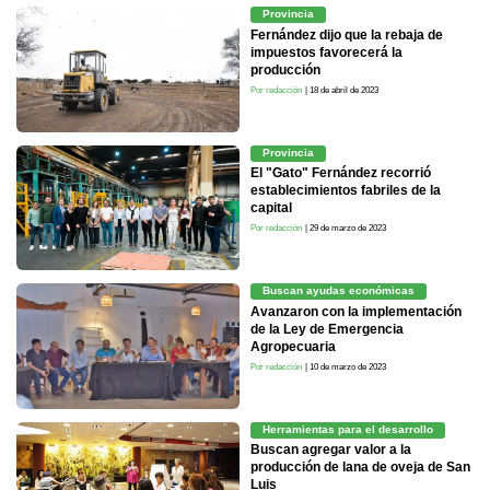
Provincia
Fernández dijo que la rebaja de
impuestos favorecerá la
producción
Por redacción
| 18 de abril de 2023
Provincia
El "Gato" Fernández recorrió
establecimientos fabriles de la
capital
Por redacción
| 29 de marzo de 2023
Buscan ayudas económicas
Avanzaron con la implementación
de la Ley de Emergencia
Agropecuaria
Por redacción
| 10 de marzo de 2023
Herramientas para el desarrollo
Buscan agregar valor a la
producción de lana de oveja de San
Luis