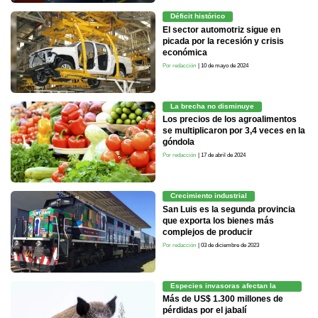
Déficit histórico
El sector automotriz sigue en
picada por la recesión y crisis
económica
Por redacción
| 10 de mayo de 2024
La brecha no disminuye
Los precios de los agroalimentos
se multiplicaron por 3,4 veces en la
góndola
Por redacción
| 17 de abril de 2024
Crecimiento industrial
San Luis es la segunda provincia
que exporta los bienes más
complejos de producir
Por redacción
| 03 de diciembre de 2023
Especies invasoras afectan la
producción
Más de US$ 1.300 millones de
pérdidas por el jabalí