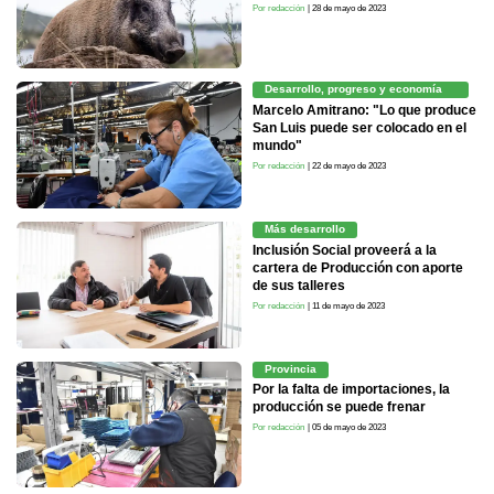
Por redacción
| 28 de mayo de 2023
Desarrollo, progreso y economía
equilibrada
Marcelo Amitrano: "Lo que produce
San Luis puede ser colocado en el
mundo"
Por redacción
| 22 de mayo de 2023
Más desarrollo
Inclusión Social proveerá a la
cartera de Producción con aporte
de sus talleres
Por redacción
| 11 de mayo de 2023
Provincia
Por la falta de importaciones, la
producción se puede frenar
Por redacción
| 05 de mayo de 2023