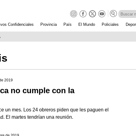
ivos Confidenciales
Provincia
País
El Mundo
Policiales
Depor
A
is
 de 2019
ca no cumple con la
e un mes. Los 24 obreros piden que les paguen el
d. El martes tendrían una reunión.
bre de 2019