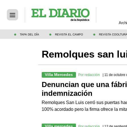
Arch
TAPA DEL DÍA
REVISTA EL CAMPO
REVISTA COOLTUR
Remolques san lu
Villa Mercedes
Por redacción
| 11 de octubre
Denuncian que una fábri
indemnización
Remolques San Luis cerró sus puertas hac
100% acordado pero la firma ofrece la mita
Villa mercedes
Por redacción
| 12 de septiem