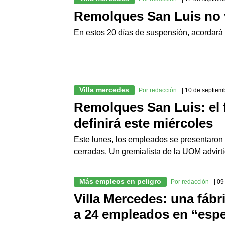
Remolques San Luis no v
En estos 20 días de suspensión, acordará
Villa mercedes
Por redacción
| 10 de septiem
Remolques San Luis: el 
definirá este miércoles
Este lunes, los empleados se presentaron a
cerradas. Un gremialista de la UOM advirt
Más empleos en peligro
Por redacción
| 0
Villa Mercedes: una fábri
a 24 empleados en “esp