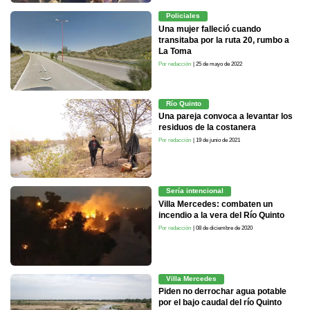
Policiales
Una mujer falleció cuando
transitaba por la ruta 20, rumbo a
La Toma
Por redacción
| 25 de mayo de 2022
Río Quinto
Una pareja convoca a levantar los
residuos de la costanera
Por redacción
| 19 de junio de 2021
Sería intencional
Villa Mercedes: combaten un
incendio a la vera del Río Quinto
Por redacción
| 08 de diciembre de 2020
Villa Mercedes
Piden no derrochar agua potable
por el bajo caudal del río Quinto