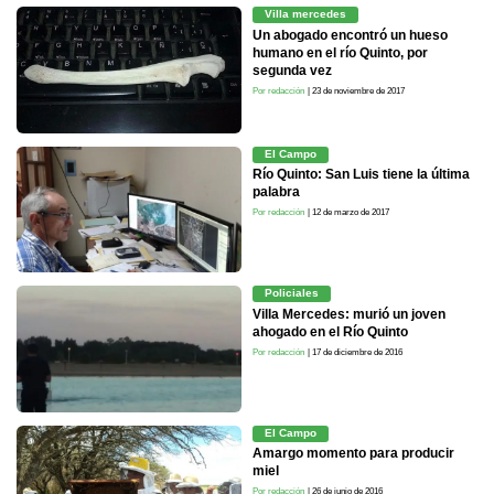
Villa mercedes
Un abogado encontró un hueso
humano en el río Quinto, por
segunda vez
Por redacción
| 23 de noviembre de 2017
El Campo
Río Quinto: San Luis tiene la última
palabra
Por redacción
| 12 de marzo de 2017
Policiales
Villa Mercedes: murió un joven
ahogado en el Río Quinto
Por redacción
| 17 de diciembre de 2016
El Campo
Amargo momento para producir
miel
Por redacción
| 26 de junio de 2016