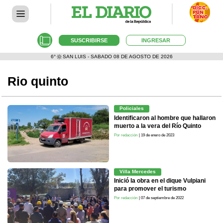
SUSCRIBIRSE
INGRESAR
6°
SAN LUIS - SABADO 08 DE AGOSTO DE 2026
Rio quinto
Policiales
Identificaron al hombre que hallaron
muerto a la vera del Río Quinto
Por redacción
| 19 de enero de 2023
Villa Mercedes
Inició la obra en el dique Vulpiani
para promover el turismo
Por redacción
| 07 de septiembre de 2022