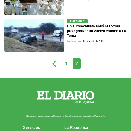
Policiales
Un automovilista salió ileso tras
protagonizar un vuelco camino a La
Toma
Por redacción
| 13 de agosto de 2015
1
2
Redacción, corrección y publicación en las oficinas de su propietario Payn​é S.A.
Servicios
La República