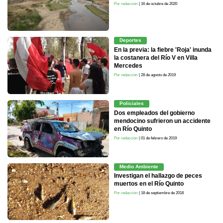
Por redacción
| 16 de octubre de 2020
Deportes
En la previa: la fiebre 'Roja' inunda
la costanera del Río V en Villa
Mercedes
Por redacción
| 28 de agosto de 2019
Policiales
Dos empleados del gobierno
mendocino sufrieron un accidente
en Río Quinto
Por redacción
| 01 de febrero de 2019
Medio Ambiente
Investigan el hallazgo de peces
muertos en el Río Quinto
Por redacción
| 18 de septiembre de 2018