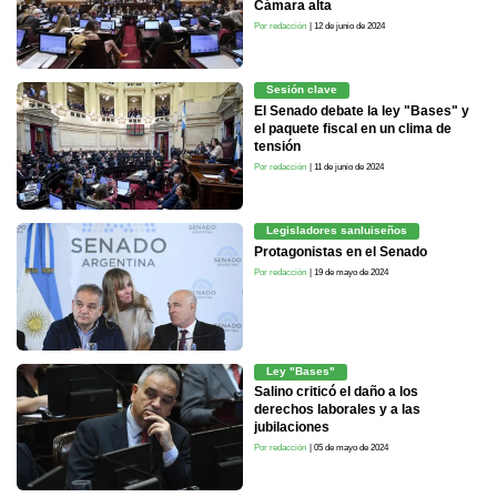
Cámara alta
Por redacción
| 12 de junio de 2024
Sesión clave
El Senado debate la ley "Bases" y
el paquete fiscal en un clima de
tensión
Por redacción
| 11 de junio de 2024
Legisladores sanluiseños
Protagonistas en el Senado
Por redacción
| 19 de mayo de 2024
Ley "Bases"
Salino criticó el daño a los
derechos laborales y a las
jubilaciones
Por redacción
| 05 de mayo de 2024