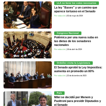
LLA no tiene los votos necesarios
La ley "Bases" y un camino que
aparece tortuoso en el Senado
Por redacción
| 02 de mayo de 2024
Congreso Nacional
Polémica por una nueva suba en
las dietas de los senadores
nacionales
Por redacción
| 18 de abril de 2024
Ordoñez visita la Legislatura
El Senado aprobó la Ley Impositiva:
aumenta en promedio un 80%
Por redacción
| 22 de diciembre de 2023
País
Milei se decidió por Menem y
Paoltroni para presidir Diputados y
el Senado