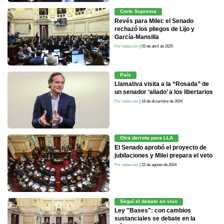
Corte Suprema
Revés para Milei: el Senado
rechazó los pliegos de Lijo y
García-Mansilla
Por redacción
| 03 de abril de 2025
País
Llamativa visita a la “Rosada” de
un senador ‘aliado’ a los libertarios
Por redacción
| 18 de diciembre de 2024
Otra derrota para LLA
El Senado aprobó el proyecto de
jubilaciones y Milei prepara el veto
Por redacción
| 22 de agosto de 2024
Seguí el debate en vivo
Ley "Bases": con cambios
sustanciales se debate en la