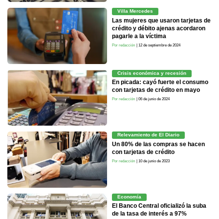
Villa Mercedes
Las mujeres que usaron tarjetas de
crédito y débito ajenas acordaron
pagarle a la víctima
Por redacción
| 12 de septiembre de 2024
Crisis económica y recesión
En picada: cayó fuerte el consumo
con tarjetas de crédito en mayo
Por redacción
| 06 de junio de 2024
Relevamiento de El Diario
Un 80% de las compras se hacen
con tarjetas de crédito
Por redacción
| 10 de junio de 2023
Economía
El Banco Central oficializó la suba
de la tasa de interés a 97%