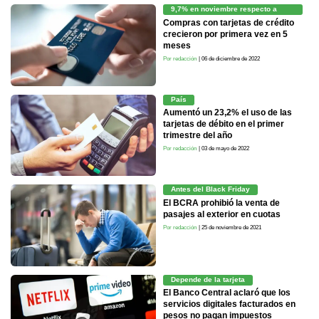
9,7% en noviembre respecto a
octubre
Compras con tarjetas de crédito
crecieron por primera vez en 5
meses
Por redacción
| 06 de diciembre de 2022
País
Aumentó un 23,2% el uso de las
tarjetas de débito en el primer
trimestre del año
Por redacción
| 03 de mayo de 2022
Antes del Black Friday
El BCRA prohibió la venta de
pasajes al exterior en cuotas
Por redacción
| 25 de noviembre de 2021
Depende de la tarjeta
El Banco Central aclaró que los
servicios digitales facturados en
pesos no pagan impuestos