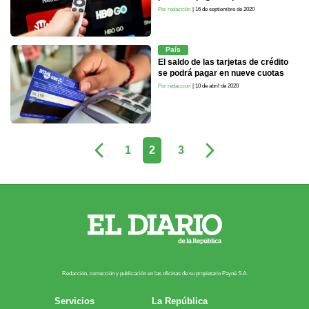
Por redacción
| 16 de septiembre de 2020
País
El saldo de las tarjetas de crédito
se podrá pagar en nueve cuotas
Por redacción
| 10 de abril de 2020
1
2
3
Redacción, corrección y publicación en las oficinas de su propietario Payn​é S.A.
Servicios
La República