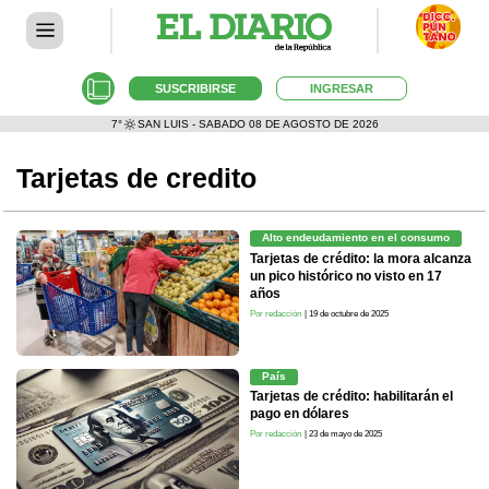
SUSCRIBIRSE
INGRESAR
7°
SAN LUIS - SABADO 08 DE AGOSTO DE 2026
Tarjetas de credito
Alto endeudamiento en el consumo
Tarjetas de crédito: la mora alcanza
un pico histórico no visto en 17
años
Por redacción
| 19 de octubre de 2025
País
Tarjetas de crédito: habilitarán el
pago en dólares
Por redacción
| 23 de mayo de 2025