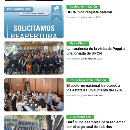
Agobiante inflación
UPCN pide reajuste salarial
Por redacción
| 16 de abril de 2025
Mesa Cinco
La trastienda de la visita de Poggi a
una jornada de UPCN
Por redacción
| 26 de mayo de 2024
Por debajo de la inflación
El gobierno nacional les otorgó a
los estatales un aumento del 12%
Por redacción
| 19 de febrero de 2024
Villa Mercedes
Harán una asamblea para reclamar
por el pago total de salarios