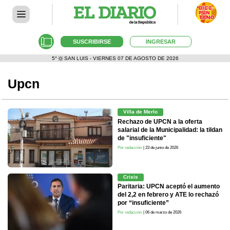
SUSCRIBIRSE
INGRESAR
5°
SAN LUIS - VIERNES 07 DE AGOSTO DE 2026
Upcn
Villa de Merlo
Rechazo de UPCN a la oferta
salarial de la Municipalidad: la tildan
de "insuficiente"
Por redacción
| 23 de junio de 2026
Crisis
Paritaria: UPCN aceptó el aumento
del 2,2 en febrero y ATE lo rechazó
por “insuficiente”
Por redacción
| 06 de marzo de 2026