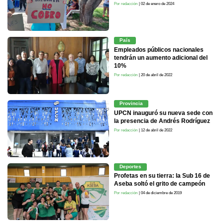
Por redacción
| 02 de enero de 2024
País
Empleados públicos nacionales
tendrán un aumento adicional del
10%
Por redacción
| 20 de abril de 2022
Provincia
UPCN inauguró su nueva sede con
la presencia de Andrés Rodríguez
Por redacción
| 12 de abril de 2022
Deportes
Profetas en su tierra: la Sub 16 de
Aseba soltó el grito de campeón
Por redacción
| 04 de diciembre de 2019