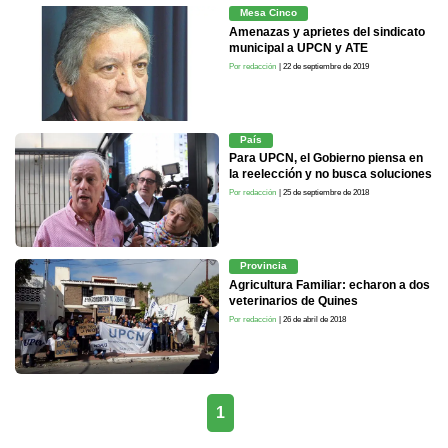
Mesa Cinco
Amenazas y aprietes del sindicato
municipal a UPCN y ATE
Por redacción
| 22 de septiembre de 2019
País
Para UPCN, el Gobierno piensa en
la reelección y no busca soluciones
Por redacción
| 25 de septiembre de 2018
Provincia
Agricultura Familiar: echaron a dos
veterinarios de Quines
Por redacción
| 26 de abril de 2018
1