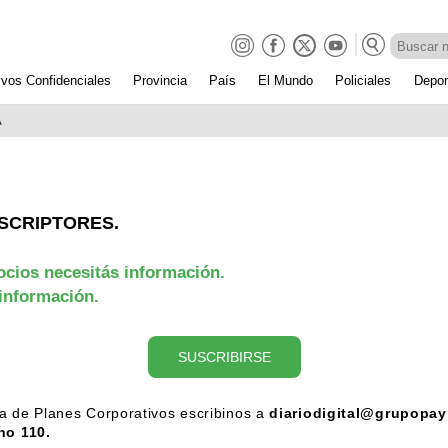
ivos Confidenciales
Provincia
País
El Mundo
Policiales
Depor
A
SCRIPTORES.
ocios necesitás información.
 información.
SUSCRIBIRSE
a de Planes Corporativos escribinos a
diariodigital@grupopay
no 110.