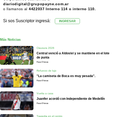
diariodigital@grupopayne.com.ar
o llamanos al
4422037 Interno 114 o interno 110.
Si sos Suscriptor ingresá:
INGRESAR
Más Noticias
Clausura 2026
Central venció a Aldosivi y se mantiene en el lote
de punta
Hace 5 horas
Refuerzo de lujo
"La camiseta de Boca es muy pesada".
Hace 6 horas
Vuelta a casa
Juanfer acordó con Independiente de Medellín
Hace 6 horas
Tragedia en el centro