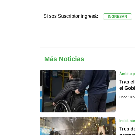
Si sos Suscriptor ingresá:
INGRESAR
Más Noticias
Ámbito p
Tras e
el Gob
límite
Hace 10 h
Incident
Tres d