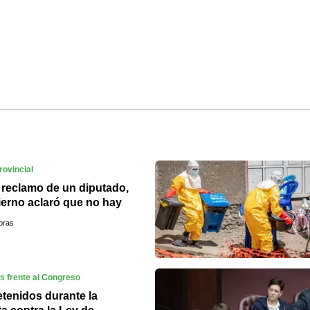
rovincial
l reclamo de un diputado,
ierno aclaró que no hay
 de pasajes con CUD
oras
es frente al Congreso
etenidos durante la