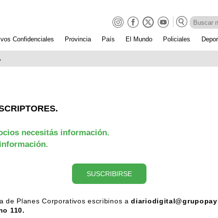
ivos Confidenciales
Provincia
País
El Mundo
Policiales
Depor
A
SCRIPTORES.
ocios necesitás información.
 información.
SUSCRIBIRSE
a de Planes Corporativos escribinos a
diariodigital@grupopay
no 110.