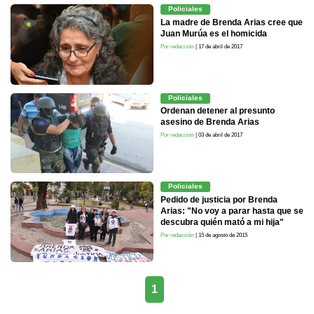
Policiales
La madre de Brenda Arias cree que
Juan Murúa es el homicida
Por redacción
| 17 de abril de 2017
Policiales
Ordenan detener al presunto
asesino de Brenda Arias
Por redacción
| 03 de abril de 2017
Policiales
Pedido de justicia por Brenda
Arias: "No voy a parar hasta que se
descubra quién mató a mi hija"
Por redacción
| 15 de agosto de 2015
1