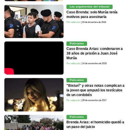
Los argumentos del tribunal
Caso Brenda: solo Murúa tenía
motivos para asesinarla
Por redacción
| 03 de diciembre de 2018
Policiales
Caso Brenda Arias: condenaron a
38 años de prisión a Juan José
Murúa
Por redacción
| 14 de noviembre de 2018
Policiales
"Bisturí" y otras notas complican a
la joven que amputó los testículos
de un cordobés
Por redacción
| 28 de noviembre de 2017
Policiales
Brenda Arias: el homicidio quedó a
un paso del juicio