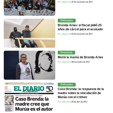
Por redacción
| 20 de noviembre de 2017
Policiales
Brenda Arias: el fiscal pidió 25
años de cárcel para el acusado
Por redacción
| 03 de noviembre de 2017
Provincia
Murió la mamá de Brenda Arias
Por redacción
| 30 de octubre de 2017
Policiales
Caso Brenda: la respuesta de la
madre sobre la vinculación de
Murúa con el crimen
Por redacción
| 20 de abril de 2017