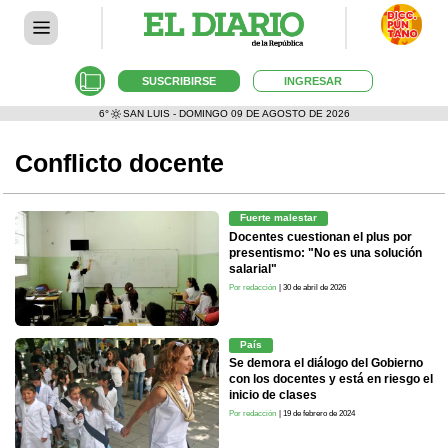
SUSCRIBIRSE
INGRESAR
6°
SAN LUIS - DOMINGO 09 DE AGOSTO DE 2026
Conflicto docente
Fuerte malestar
Docentes cuestionan el plus por
presentismo: "No es una solución
salarial"
Por redacción
| 30 de abril de 2026
País
Se demora el diálogo del Gobierno
con los docentes y está en riesgo el
inicio de clases
Por redacción
| 19 de febrero de 2024