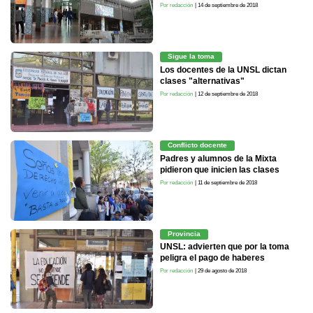
Por redacción
| 14 de septiembre de 2018
Sigue la toma
Los docentes de la UNSL dictan
clases "alternativas"
Por redacción
| 12 de septiembre de 2018
Conflicto docente
Padres y alumnos de la Mixta
pidieron que inicien las clases
Por redacción
| 11 de septiembre de 2018
Provincia
UNSL: advierten que por la toma
peligra el pago de haberes
Por redacción
| 29 de agosto de 2018