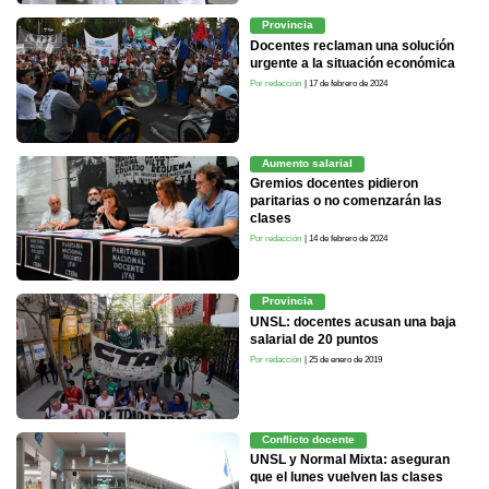
Provincia
Docentes reclaman una solución
urgente a la situación económica
Por redacción
| 17 de febrero de 2024
Aumento salarial
Gremios docentes pidieron
paritarias o no comenzarán las
clases
Por redacción
| 14 de febrero de 2024
Provincia
UNSL: docentes acusan una baja
salarial de 20 puntos
Por redacción
| 25 de enero de 2019
Conflicto docente
UNSL y Normal Mixta: aseguran
que el lunes vuelven las clases