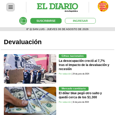
SUSCRIBIRSE
INGRESAR
8°
SAN LUIS - JUEVES 06 DE AGOSTO DE 2026
Devaluación
Cifras nacionales
La desocupación creció al 7,7%
tras el impacto de la devaluación y
recesión
Por redacción
| 24 de junio de 2024
Mercado cambiario
El dólar blue pegó otro salto y
quedó cerca de los $1.300
Por redacción
| 11 de junio de 2024