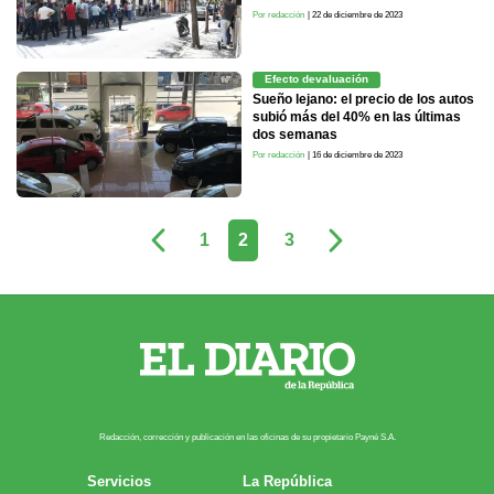
Por redacción
| 22 de diciembre de 2023
Efecto devaluación
Sueño lejano: el precio de los autos
subió más del 40% en las últimas
dos semanas
Por redacción
| 16 de diciembre de 2023
1
2
3
Redacción, corrección y publicación en las oficinas de su propietario Payn​é S.A.
Servicios
La República