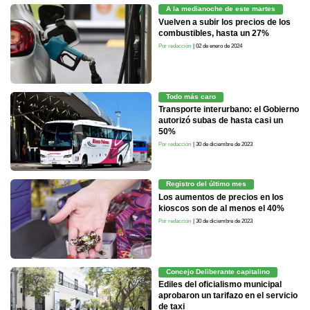
A la medianoche de este martes
Vuelven a subir los precios de los
combustibles, hasta un 27%
Por redacción
| 02 de enero de 2024
Todo más caro
Transporte interurbano: el Gobierno
autorizó subas de hasta casi un
50%
Por redacción
| 30 de diciembre de 2023
Registro del último mes
Los aumentos de precios en los
kioscos son de al menos el 40%
Por redacción
| 30 de diciembre de 2023
Concejo Deliberante capitalino
Ediles del oficialismo municipal
aprobaron un tarifazo en el servicio
de taxi