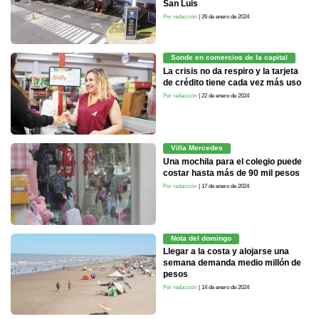
San Luis
Por redacción
| 26 de enero de 2024
Sonde en comercios de la capital
La crisis no da respiro y la tarjeta
de crédito tiene cada vez más uso
Por redacción
| 22 de enero de 2024
Villa Mercedes
Una mochila para el colegio puede
costar hasta más de 90 mil pesos
Por redacción
| 17 de enero de 2024
Nota del domingo
Llegar a la costa y alojarse una
semana demanda medio millón de
pesos
Por redacción
| 14 de enero de 2024