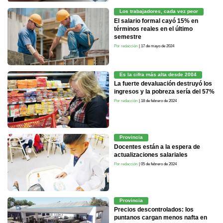
Los trabajadores, cada vez peor
El salario formal cayó 15% en
términos reales en el último
semestre
Por redacción
| 17 de mayo de 2024
Es la cifra más alta desde 2004
La fuerte devaluación destruyó los
ingresos y la pobreza sería del 57%
Por redacción
| 18 de febrero de 2024
Provincia
Docentes están a la espera de
actualizaciones salariales
Por redacción
| 05 de febrero de 2024
Provincia
Precios descontrolados: los
puntanos cargan menos nafta en