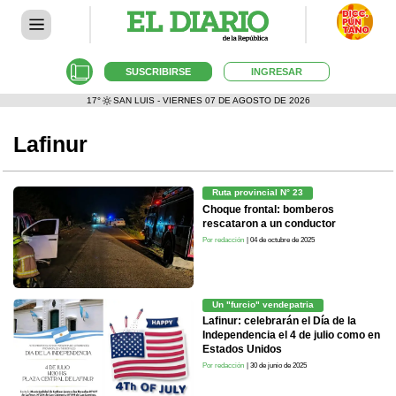
SUSCRIBIRSE
INGRESAR
17°
SAN LUIS - VIERNES 07 DE AGOSTO DE 2026
Lafinur
Ruta provincial N° 23
Choque frontal: bomberos
rescataron a un conductor
Por redacción
| 04 de octubre de 2025
Un "furcio" vendepatria
Lafinur: celebrarán el Día de la
Independencia el 4 de julio como en
Estados Unidos
Por redacción
| 30 de junio de 2025