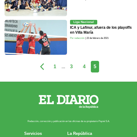
Liga Nacional
ICA y Lafinur, afuera de los playoffs
en Villa María
Por redacción
| 22 de febrero de 2021
1
...
3
4
5
Redacción, corrección y publicación en las oficinas de su propietario Payn​é S.A.
Servicios
La República