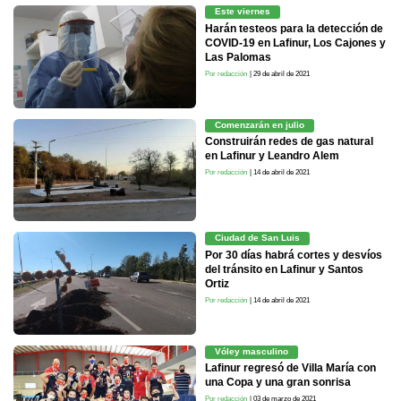
Este viernes
Harán testeos para la detección de
COVID-19 en Lafinur, Los Cajones y
Las Palomas
Por redacción
| 29 de abril de 2021
Comenzarán en julio
Construirán redes de gas natural
en Lafinur y Leandro Alem
Por redacción
| 14 de abril de 2021
Ciudad de San Luis
Por 30 días habrá cortes y desvíos
del tránsito en Lafinur y Santos
Ortiz
Por redacción
| 14 de abril de 2021
Vóley masculino
Lafinur regresó de Villa María con
una Copa y una gran sonrisa
Por redacción
| 03 de marzo de 2021