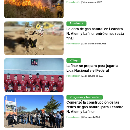
Por redacción
| 14 de enero de 2022
Provincia
La obra de gas natural en Leandro
N. Alem y Lafinur entró en su recta
final
Por redacción
| 02 de diciembre de 2021
Vóley
Lafinur se prepara para jugar la
Liga Nacional y el Federal
Por redacción
| 21 de octubre de 2021
Progreso y bienestar
Comenzó la construcción de las
redes de gas natural para Leandro
N. Alem y Lafinur
Por redacción
| 02 de julio de 2021