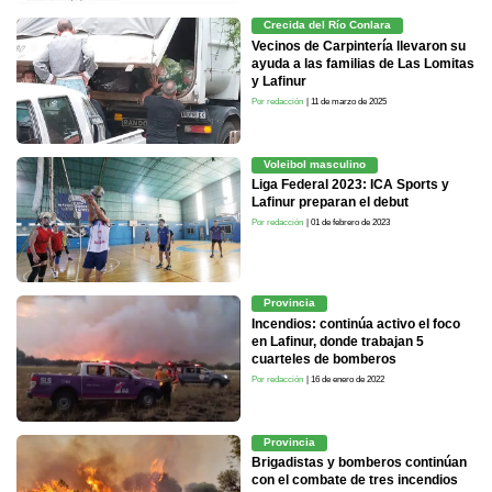
Crecida del Río Conlara
Vecinos de Carpintería llevaron su
ayuda a las familias de Las Lomitas
y Lafinur
Por redacción
| 11 de marzo de 2025
Voleibol masculino
Liga Federal 2023: ICA Sports y
Lafinur preparan el debut
Por redacción
| 01 de febrero de 2023
Provincia
Incendios: continúa activo el foco
en Lafinur, donde trabajan 5
cuarteles de bomberos
Por redacción
| 16 de enero de 2022
Provincia
Brigadistas y bomberos continúan
con el combate de tres incendios