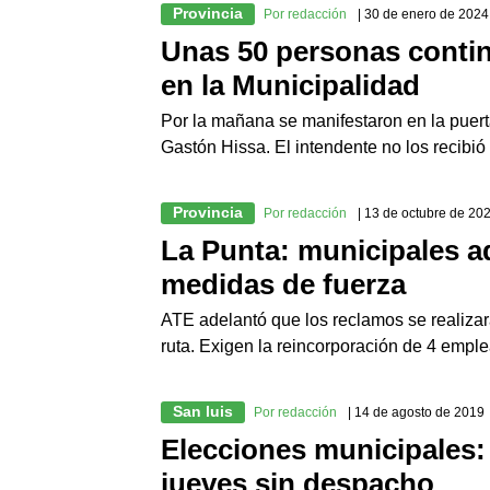
Provincia
Por redacción
| 30 de enero de 2024
Unas 50 personas contin
en la Municipalidad
Por la mañana se manifestaron en la puert
Gastón Hissa. El intendente no los recibi
Provincia
Por redacción
| 13 de octubre de 20
La Punta: municipales a
medidas de fuerza
ATE adelantó que los reclamos se realizar
ruta. Exigen la reincorporación de 4 emple
San luis
Por redacción
| 14 de agosto de 2019
Elecciones municipales: 
jueves sin despacho