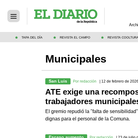
Arch
TAPA DEL DÍA
REVISTA EL CAMPO
REVISTA COOLTUR
Municipales
San Luis
Por redacción
| 12 de febrero de 202
ATE exige una recomposi
trabajadores municipale
El gremio repudió la "falta de sensibilidad
dignas para el personal de la Comuna.
Escaso aumento
Por redacción
| 23 de julio