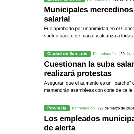
Municipales mercedinos 
salarial
Fue aprobado por unanimidad en el Concej
sueldo básico de marzo y alcanza a todas l
Ciudad de San Luis
Por redacción
| 30 de j
Cuestionan la suba salar
realizará protestas
Aseguran que el aumento es un "parche" q
mantendrán asambleas con corte de calle 
Provincia
Por redacción
| 27 de marzo de 202
Los empleados municipa
de alerta