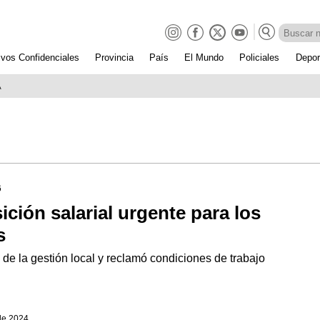
ivos Confidenciales
Provincia
País
El Mundo
Policiales
Depor
A
6
ción salarial urgente para los
s
" de la gestión local y reclamó condiciones de trabajo
 de 2024