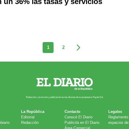
un 36% las tasas y servicios
1
2
Redacción, corrección y publicación en las oficinas de su propietario Payn​é S.A.
La República
Contacto
Legales
Editorial
Conocé El Diario
Reglamento 
biario
Redacción
Publicitá en El Diario
espacios de 
Área Comercial