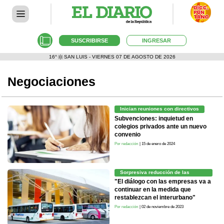
SUSCRIBIRSE
INGRESAR
16°
SAN LUIS - VIERNES 07 DE AGOSTO DE 2026
Negociaciones
Inician reuniones con directivos
Subvenciones: inquietud en
colegios privados ante un nuevo
convenio
Por redacción
| 15 de enero de 2024
Sorpresiva reducción de las
frecuencias
"El diálogo con las empresas va a
continuar en la medida que
restablezcan el interurbano"
Por redacción
| 02 de noviembre de 2023