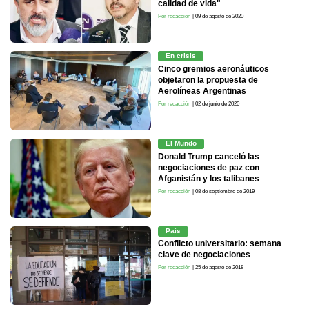
calidad de vida"
Por redacción
| 09 de agosto de 2020
En crisis
Cinco gremios aeronáuticos
objetaron la propuesta de
Aerolíneas Argentinas
Por redacción
| 02 de junio de 2020
El Mundo
Donald Trump canceló las
negociaciones de paz con
Afganistán y los talibanes
Por redacción
| 08 de septiembre de 2019
País
Conflicto universitario: semana
clave de negociaciones
Por redacción
| 25 de agosto de 2018