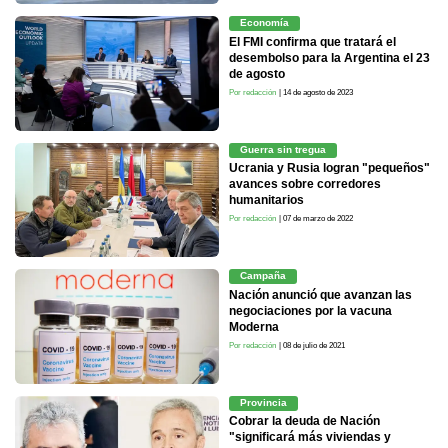
Economía
El FMI confirma que tratará el
desembolso para la Argentina el 23
de agosto
Por redacción
| 14 de agosto de 2023
Guerra sin tregua
Ucrania y Rusia logran "pequeños"
avances sobre corredores
humanitarios
Por redacción
| 07 de marzo de 2022
Campaña
Nación anunció que avanzan las
negociaciones por la vacuna
Moderna
Por redacción
| 08 de julio de 2021
Provincia
Cobrar la deuda de Nación
"significará más viviendas y