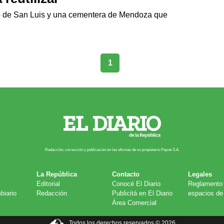
io de San Luis y una cementera de Mendoza que
1
Redacción, corrección y publicación en las oficinas de su propietario Payn​é S.A.
La República
Contacto
Legales
Editorial
Conocé El Diario
Reglamento 
biario
Redacción
Publicitá en El Diario
espacios de 
Área Comercial
Todos los derechos reservados © 2026