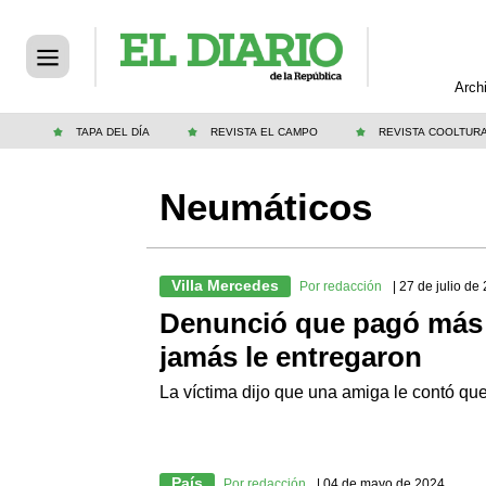
Arch
TAPA DEL DÍA
REVISTA EL CAMPO
REVISTA COOLTUR
Neumáticos
Villa Mercedes
Por redacción
| 27 de julio de
Denunció que pagó más 
jamás le entregaron
La víctima dijo que una amiga le contó que
País
Por redacción
| 04 de mayo de 2024