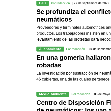
País
Por redacción
| 27 de septiembre de 2022
Se profundiza el conflic
neumáticos
Proveedores y terminales automotrices anu
productos. Los trabajadores insisten en u
levantamiento de las protestas para negoci
Allanamiento
Por redacción
| 04 de septiemb
En una gomería hallaron
robadas
La investigación por sustracción de neumát
46 cubiertas, una de las cuales pertenece
Medio Ambiente
Por redacción
| 08 de mayo
Centro de Disposición Fi
de neumáticos; los van a 