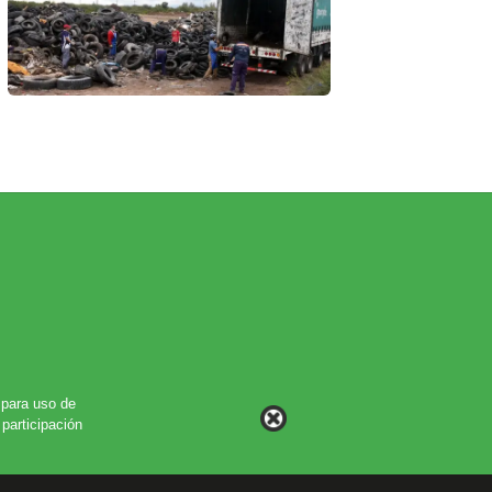
para uso de
participación