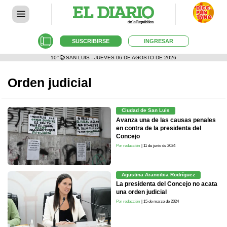
SUSCRIBIRSE
INGRESAR
10°
SAN LUIS - JUEVES 06 DE AGOSTO DE 2026
Orden judicial
Ciudad de San Luis
Avanza una de las causas penales
en contra de la presidenta del
Concejo
Por redacción
| 11 de junio de 2024
Agustina Arancibia Rodríguez
La presidenta del Concejo no acata
una orden judicial
Por redacción
| 15 de marzo de 2024