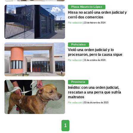
Plaza Mauricio López
Hissa no acató una orden judicial y
cerró dos comercios
Por redacción
| 23 de febrero de 2024
Policiales
Violó una orden judicial y lo
procesaron, pero la causa sigue
Por redacción
| 11 de octubre de 2020
Provincia
Inédito: con una orden judicial,
rescatan a una perra que sufría
maltratos
Por redacción
| 03 de diciembre de 2015
1