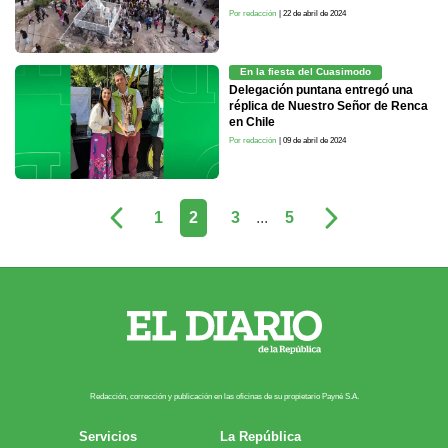
Por redacción
| 22 de abril de 2024
En la fiesta del Cuasimodo
Delegación puntana entregó una
réplica de Nuestro Señor de Renca
en Chile
Por redacción
| 09 de abril de 2024
1
2
3
...
5
Redacción, corrección y publicación en las oficinas de su propietario Payn​é S.A.
Servicios
La República