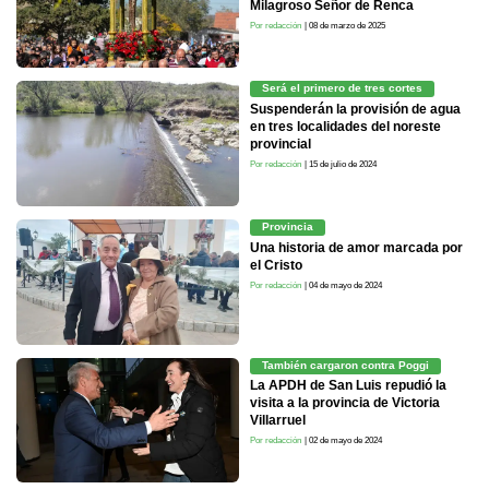
Milagroso Señor de Renca
Por redacción
| 08 de marzo de 2025
Será el primero de tres cortes
Suspenderán la provisión de agua
en tres localidades del noreste
provincial
Por redacción
| 15 de julio de 2024
Provincia
Una historia de amor marcada por
el Cristo
Por redacción
| 04 de mayo de 2024
También cargaron contra Poggi
La APDH de San Luis repudió la
visita a la provincia de Victoria
Villarruel
Por redacción
| 02 de mayo de 2024