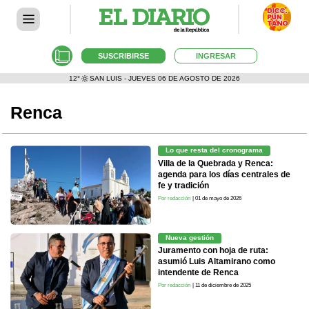
SUSCRIBIRSE
INGRESAR
12°
SAN LUIS - JUEVES 06 DE AGOSTO DE 2026
Renca
Lo que resta del cronograma
Villa de la Quebrada y Renca:
agenda para los días centrales de
fe y tradición
Por redacción
| 01 de mayo de 2026
Nueva gestión
Juramento con hoja de ruta:
asumió Luis Altamirano como
intendente de Renca
Por redacción
| 11 de diciembre de 2025