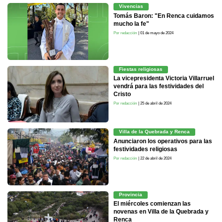
Vivencias
Tomás Baron: "En Renca cuidamos
mucho la fe"
Por redacción
| 01 de mayo de 2024
Fiestas religiosas
La vicepresidenta Victoria Villarruel
vendrá para las festividades del
Cristo
Por redacción
| 25 de abril de 2024
Villa de la Quebrada y Renca
Anunciaron los operativos para las
festividades religiosas
Por redacción
| 22 de abril de 2024
Provincia
El miércoles comienzan las
novenas en Villa de la Quebrada y
Renca