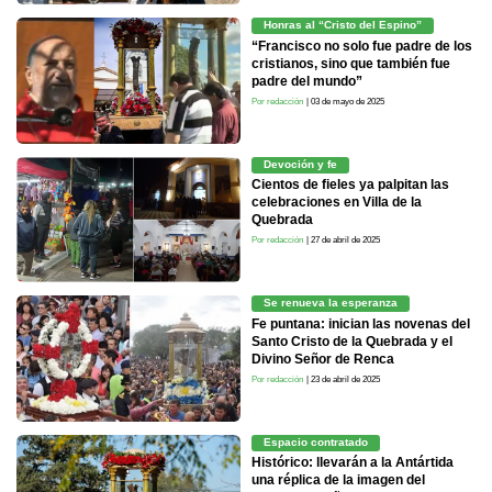
Honras al “Cristo del Espino”
“Francisco no solo fue padre de los
cristianos, sino que también fue
padre del mundo”
Por redacción
| 03 de mayo de 2025
Devoción y fe
Cientos de fieles ya palpitan las
celebraciones en Villa de la
Quebrada
Por redacción
| 27 de abril de 2025
Se renueva la esperanza
Fe puntana: inician las novenas del
Santo Cristo de la Quebrada y el
Divino Señor de Renca
Por redacción
| 23 de abril de 2025
Espacio contratado
Histórico: llevarán a la Antártida
una réplica de la imagen del