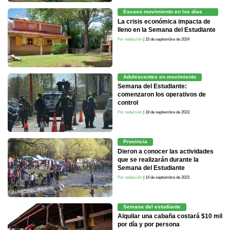
Escaso movimiento en los días
previos
La crisis económica impacta de
lleno en la Semana del Estudiante
Por redacción
| 15 de septiembre de 2024
Adolescentes en movimiento
Semana del Estudiante:
comenzaron los operativos de
control
Por redacción
| 18 de septiembre de 2023
Provincia
Dieron a conocer las actividades
que se realizarán durante la
Semana del Estudiante
Por redacción
| 14 de septiembre de 2023
Semana del estudiante
Alquilar una cabaña costará $10 mil
por día y por persona