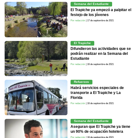
Semana del Estudiante
El Trapiche ya empezó a palpitar el
festejo de los jóvenes
Por redacción
| 17 de septiembre de 2021
El Trapiche
Difundieron las actividades que se
podrán realizar en la Semana del
Estudiante
Por redacción
| 16 de septiembre de 2021
Refuerzos
Habrá servicios especiales de
transporte a El Trapiche y La
Florida
Por redacción
| 16 de septiembre de 2021
Semana del Estudiante
Aseguran que El Trapiche ya tiene
un 90% de ocupación hotelera
Por redacción
| 16 de septiembre de 2021