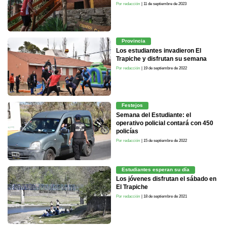
Por redacción
| 11 de septiembre de 2023
Provincia
Los estudiantes invadieron El
Trapiche y disfrutan su semana
Por redacción
| 19 de septiembre de 2022
Festejos
Semana del Estudiante: el
operativo policial contará con 450
policías
Por redacción
| 15 de septiembre de 2022
Estudiantes esperan su día
Los jóvenes disfrutan el sábado en
El Trapiche
Por redacción
| 18 de septiembre de 2021