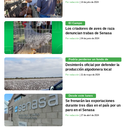
Por redacción
| 14 de julio de 2024
El Campo
Los criadores de aves de raza
denuncian trabas de Senasa
Por redacción
| 04 de junio de 2024
Podría perderse un fondo de
estímulo
Desinterés oficial por defender la
producción algodonera local
Por redacción
| 11 de mayo de 2024
Desde este lunes
Se frenarán las exportaciones
durante tres días en el país por un
paro en el Senasa
Por redacción
| 27 de abril de 2024