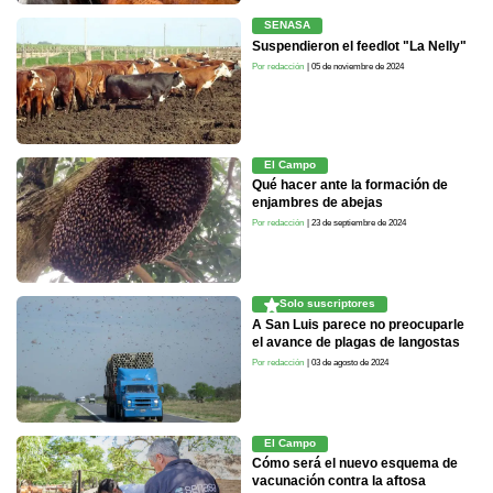
SENASA
Suspendieron el feedlot "La Nelly"
Por redacción
| 05 de noviembre de 2024
El Campo
Qué hacer ante la formación de
enjambres de abejas
Por redacción
| 23 de septiembre de 2024
Solo suscriptores
A San Luis parece no preocuparle
el avance de plagas de langostas
Por redacción
| 03 de agosto de 2024
El Campo
Cómo será el nuevo esquema de
vacunación contra la aftosa