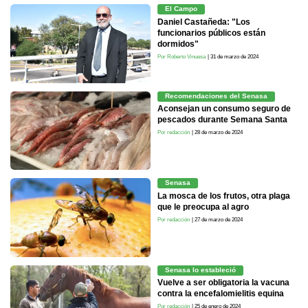
El Campo
Daniel Castañeda: "Los
funcionarios públicos están
dormidos"
Por Roberto Vinuesa
| 31 de marzo de 2024
Recomendaciones del Senasa
Aconsejan un consumo seguro de
pescados durante Semana Santa
Por redacción
| 28 de marzo de 2024
Senasa
La mosca de los frutos, otra plaga
que le preocupa al agro
Por redacción
| 27 de marzo de 2024
Senasa lo estableció
Vuelve a ser obligatoria la vacuna
contra la encefalomielitis equina
Por redacción
| 25 de enero de 2024