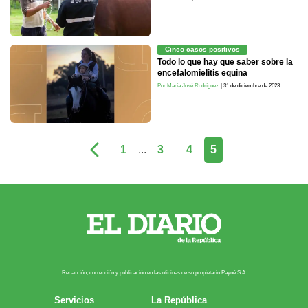
Cinco casos positivos
Todo lo que hay que saber sobre la
encefalomielitis equina
Por María José Rodríguez
| 31 de diciembre de 2023
1
...
3
4
5
Redacción, corrección y publicación en las oficinas de su propietario Payn​é S.A.
Servicios
La República