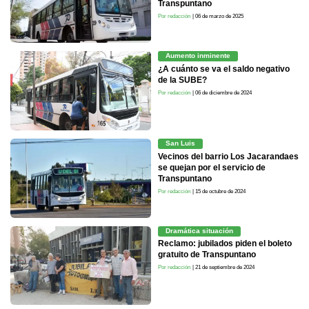
Transpuntano
Por redacción
| 06 de marzo de 2025
Aumento inminente
¿A cuánto se va el saldo negativo
de la SUBE?
Por redacción
| 06 de diciembre de 2024
San Luis
Vecinos del barrio Los Jacarandaes
se quejan por el servicio de
Transpuntano
Por redacción
| 15 de octubre de 2024
Dramática situación
Reclamo: jubilados piden el boleto
gratuito de Transpuntano
Por redacción
| 21 de septiembre de 2024