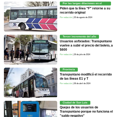
Por las largas dilaciones en el
servicio actual
Piden que la línea “F” retorne a su
recorrido original
Por redacción
| 20 de agosto de 2024
Tercer incremento del año
Usuarios asfixiados: Transpuntano
vuelve a subir el precio del boleto, a
$600
Por redacción
| 26 de julio de 2024
Provincia
Transpuntano modificó el recorrido
de las líneas E1 y T
Por redacción
| 06 de abril de 2024
Ciudad de San Luis
Quejas de los usuarios de
Transpuntano porque no funciona el
"saldo negativo"