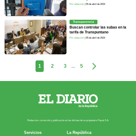
Por redacción
| 05 de abril de 2024
Transparencia
Buscan controlar las subas en la
tarifa de Transpuntano
Por redacción
| 05 de abril de 2024
1
2
3
...
5
Redacción, corrección y publicación en las oficinas de su propietario Payn​é S.A.
Servicios
La República