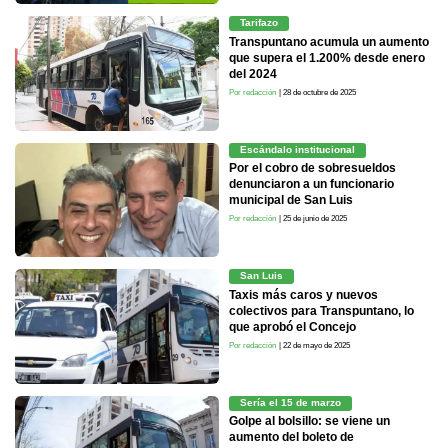
Tarifazo
Transpuntano acumula un aumento
que supera el 1.200% desde enero
del 2024
Por redacción
| 28 de octubre de 2025
Escándalo institucional
Por el cobro de sobresueldos
denunciaron a un funcionario
municipal de San Luis
Por redacción
| 25 de junio de 2025
San Luis
Taxis más caros y nuevos
colectivos para Transpuntano, lo
que aprobó el Concejo
Por redacción
| 22 de mayo de 2025
Sería el 15 de marzo
Golpe al bolsillo: se viene un
aumento del boleto de