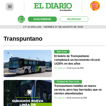
SUSCRIBIRSE
INGRESAR
17°
SAN LUIS - VIERNES 07 DE AGOSTO DE 2026
Transpuntano
San Luis
El boleto de Transpuntano
completará un incremento récord:
1428% en dos años
Por redacción
| 14 de marzo de 2026
Ciudad de San Luis
Transpuntano habilita un nuevo
servicio, pero hay barriadas que se
sienten abandonadas
Por redacción
| 29 de noviembre de 2025