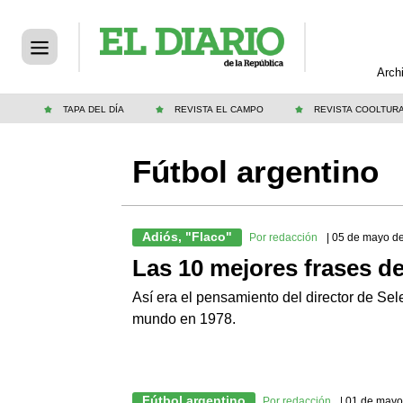
Arch
TAPA DEL DÍA
REVISTA EL CAMPO
REVISTA COOLTUR
Fútbol argentino
Adiós, "Flaco"
Por redacción
| 05 de mayo d
Las 10 mejores frases d
Así era el pensamiento del director de S
mundo en 1978.
Fútbol argentino
Por redacción
| 01 de may