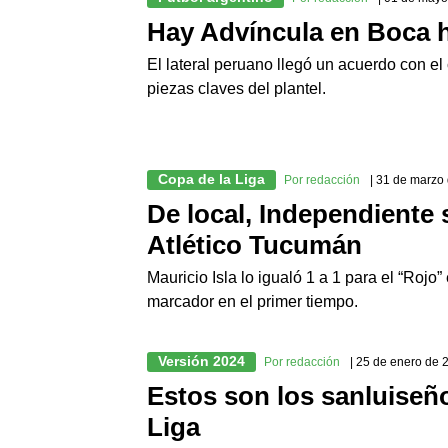
Hay Advíncula en Boca 
El lateral peruano llegó un acuerdo con e
piezas claves del plantel.
Copa de la Liga
Por redacción
| 31 de marzo
De local, Independiente s
Atlético Tucumán
Mauricio Isla lo igualó 1 a 1 para el “Rojo
marcador en el primer tiempo.
Versión 2024
Por redacción
| 25 de enero de 
Estos son los sanluiseño
Liga