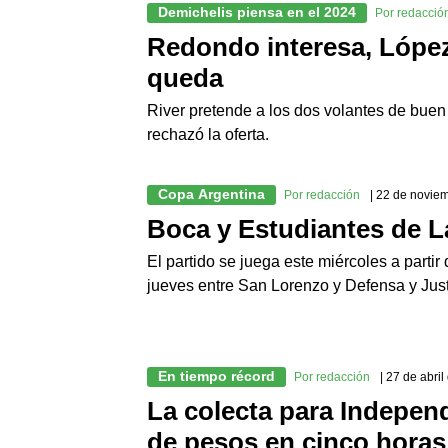
Demichelis piensa en el 2024
Por redacció
Redondo interesa, López
queda
River pretende a los dos volantes de buen 
rechazó la oferta.
Copa Argentina
Por redacción
| 22 de novie
Boca y Estudiantes de La
El partido se juega este miércoles a partir
jueves entre San Lorenzo y Defensa y Justi
En tiempo récord
Por redacción
| 27 de abri
La colecta para Indepen
de pesos en cinco horas