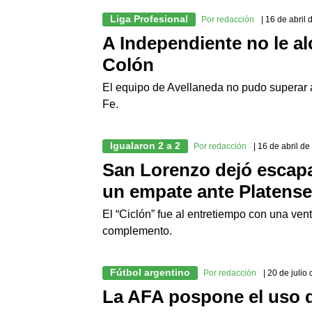
Liga Profesional
Por redacción
| 16 de abril
A Independiente no le al
Colón
El equipo de Avellaneda no pudo superar a
Fe.
Igualaron 2 a 2
Por redacción
| 16 de abril d
San Lorenzo dejó escapa
un empate ante Platense
El “Ciclón” fue al entretiempo con una venta
complemento.
Fútbol argentino
Por redacción
| 20 de julio
La AFA pospone el uso d