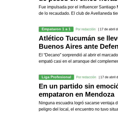
Fue impulsada por el influencer Santiago 
de lo recaudado. El club de Avellaneda ti
Empataron 1 a 1
Por redacción
| 17 de abril 
Atlético Tucumán se llev
Buenos Aires ante Defen
El “Decano” sorprendió al abrir el marcador 
empató casi en el arranque del complemen
Liga Profesional
Por redacción
| 17 de abril
En un partido sin emoci
empataron en Mendoza
Ninguna escuadra logró sacarse ventaja d
peligro del local, el encuentro no tuvo situ