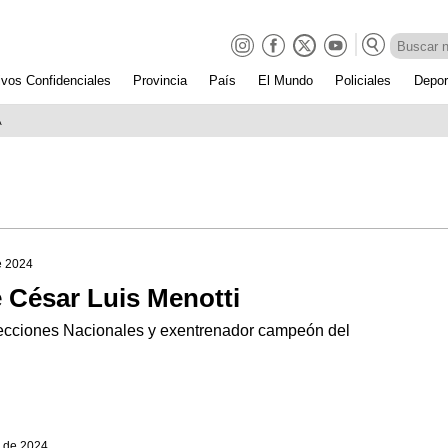
ivos Confidenciales
Provincia
País
El Mundo
Policiales
Depor
A
e 2024
e César Luis Menotti
elecciones Nacionales y exentrenador campeón del
o de 2024