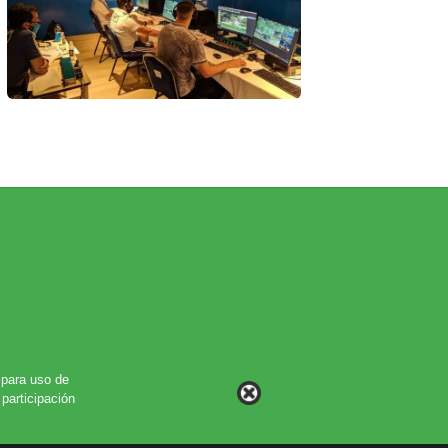
para uso de
participación