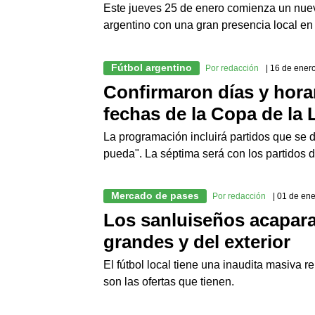
Este jueves 25 de enero comienza un nuev
argentino con una gran presencia local en
Fútbol argentino
Por redacción
| 16 de ener
Confirmaron días y horar
fechas de la Copa de la 
La programación incluirá partidos que se 
pueda". La séptima será con los partidos 
Mercado de pases
Por redacción
| 01 de en
Los sanluiseños acapara
grandes y del exterior
El fútbol local tiene una inaudita masiva 
son las ofertas que tienen.