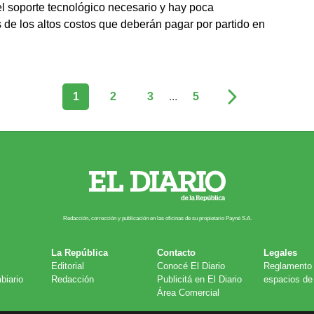
l soporte tecnológico necesario y hay poca
de los altos costos que deberán pagar por partido en
1
2
3
...
5
Redacción, corrección y publicación en las oficinas de su propietario Payn​é S.A.
La República
Contacto
Legales
Editorial
Conocé El Diario
Reglamento 
biario
Redacción
Publicitá en El Diario
espacios de 
Área Comercial